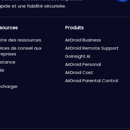
pide et une fiabilité sécurisée.
sources
Produits
tre des ressources
AirDroid Business
vices de conseil aux
AirDroid Remote Support
reprises
GoInsight.AI
istance
AirDroid Personal
de
AirDroid Cast
AirDroid Parental Control
écharger