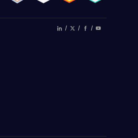
/
/
/