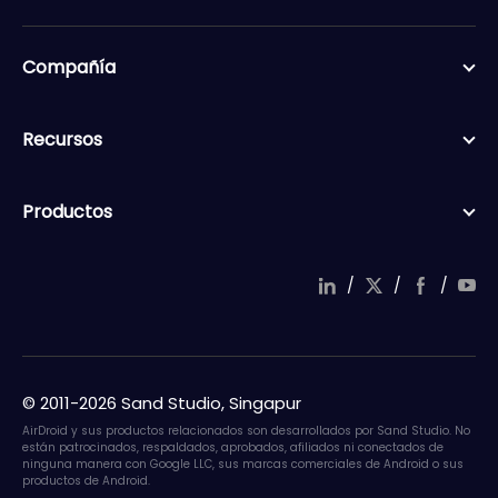
Compañía
Recursos
Productos
/
/
/
© 2011-2026 Sand Studio, Singapur
AirDroid y sus productos relacionados son desarrollados por Sand Studio. No
están patrocinados, respaldados, aprobados, afiliados ni conectados de
ninguna manera con Google LLC, sus marcas comerciales de Android o sus
productos de Android.