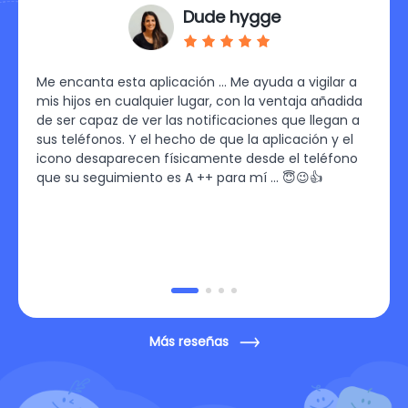
Dude hygge
otras
Me encanta esta aplicación ... Me ayuda a vigilar a
Estoy
mis hijos en cualquier lugar, con la ventaja añadida
fácil
 me
de ser capaz de ver las notificaciones que llegan a
tomó 
 web
sus teléfonos. Y el hecho de que la aplicación y el
pude 
icono desaparecen físicamente desde el teléfono
horar
que su seguimiento es A ++ para mí ... 😇😉👍
¡Muy 
Más reseñas