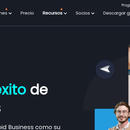
Prog
ones
Precio
Recursos
Socios
Descargar g
xito
de
s
oid Business como su