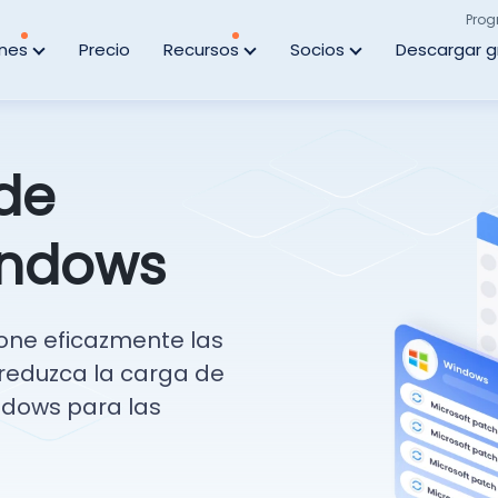
Prog
ones
Precio
Recursos
Socios
Descargar g
 de
indows
ione eficazmente las
 reduzca la carga de
ndows para las