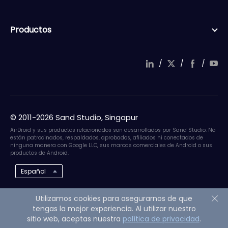
Productos
/
/
/
© 2011-2026 Sand Studio, Singapur
AirDroid y sus productos relacionados son desarrollados por Sand Studio. No
están patrocinados, respaldados, aprobados, afiliados ni conectados de
ninguna manera con Google LLC, sus marcas comerciales de Android o sus
productos de Android.
Español
Utilizamos cookies para asegurarnos de que
tengas la mejor experiencia. Al utilizar nuestro
sitio web, aceptas nuestra
política de privacidad
.