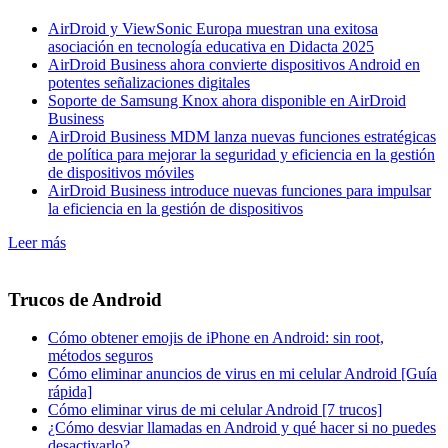
AirDroid y ViewSonic Europa muestran una exitosa
asociación en tecnología educativa en Didacta 2025
AirDroid Business ahora convierte dispositivos Android en
potentes señalizaciones digitales
Soporte de Samsung Knox ahora disponible en AirDroid
Business
AirDroid Business MDM lanza nuevas funciones estratégicas
de política para mejorar la seguridad y eficiencia en la gestión
de dispositivos móviles
AirDroid Business introduce nuevas funciones para impulsar
la eficiencia en la gestión de dispositivos
Leer más
Trucos de Android
Cómo obtener emojis de iPhone en Android: sin root,
métodos seguros
Cómo eliminar anuncios de virus en mi celular Android [Guía
rápida]
Cómo eliminar virus de mi celular Android [7 trucos]
¿Cómo desviar llamadas en Android y qué hacer si no puedes
desactivarlo?