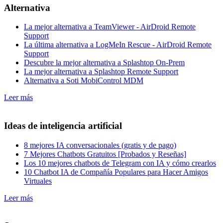
Alternativa
La mejor alternativa a TeamViewer - AirDroid Remote
Support
La última alternativa a LogMeIn Rescue - AirDroid Remote
Support
Descubre la mejor alternativa a Splashtop On-Prem
La mejor alternativa a Splashtop Remote Support
Alternativa a Soti MobiControl MDM
Leer más
Ideas de inteligencia artificial
8 mejores IA conversacionales (gratis y de pago)
7 Mejores Chatbots Gratuitos [Probados y Reseñas]
Los 10 mejores chatbots de Telegram con IA y cómo crearlos
10 Chatbot IA de Compañía Populares para Hacer Amigos
Virtuales
Leer más