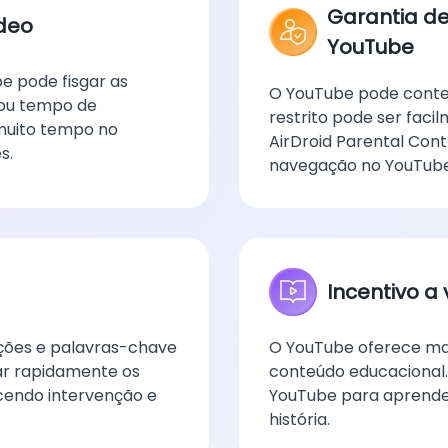
Garantia de
ídeo
YouTube
e pode fisgar as
O YouTube pode conter
 ou tempo de
restrito pode ser faci
 muito tempo no
AirDroid Parental Con
s.
navegação no YouTube 
Incentivo a
ações e palavras-chave
O YouTube oferece mai
dar rapidamente os
conteúdo educacional.
ecendo intervenção e
YouTube para aprender
história.