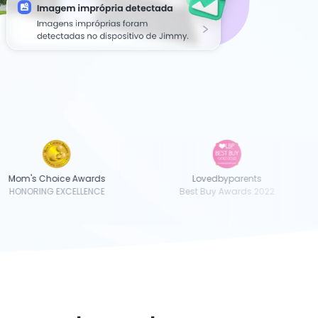
Mom's Choice Awards
Lovedbyparents
HONORING EXCELLENCE
Best Buy Awards 2022