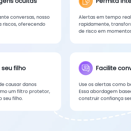
gens ocultas
Permita int
ante conversas, nosso
Alertas em tempo real 
ca riscos, oferecendo
rapidamente, transfo
de risco em momentos 
seu filho
Facilite co
de causar danos
Use os alertas como ba
mo um filtro protetor,
Essa abordagem basead
seu filho.
construir confiança se