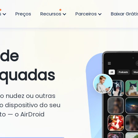
s
Preços
Recursos
Parceiros
Baixar Gráti
 de
equadas
o nudez ou outras
o dispositivo do seu
to — o AirDroid