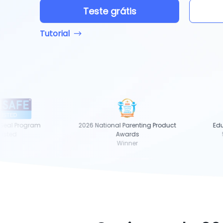
Teste grátis
Tutorial
al Program
2026 National Parenting Product
Educa
ted
Awards
5-s
Winner