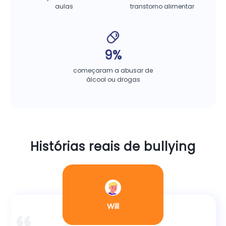
aulas
transtorno alimentar
9%
começaram a abusar de
álcool ou drogas
Histórias reais de bullying
Pai de um menino de
Priyanka Chopra
Priyanka Chopra
Will
Will
16 anos de MN
Jonas
Jonas