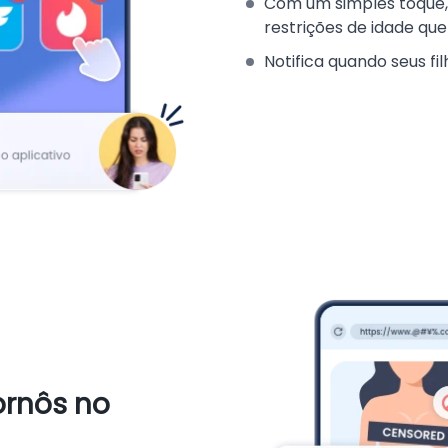
Com um simples toque,
restrições de idade qu
Notifica quando seus fi
ornôs no