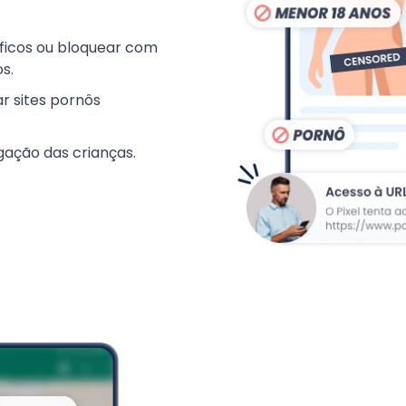
íficos ou bloquear com
s.
r sites pornôs
egação das crianças.