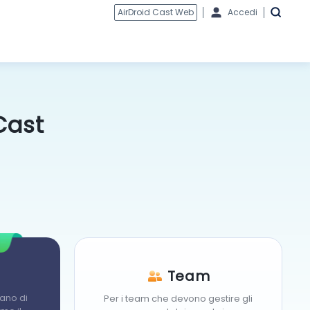
AirDroid Cast Web
Accedi
 Cast
Team
tano di
Per i team che devono gestire gli