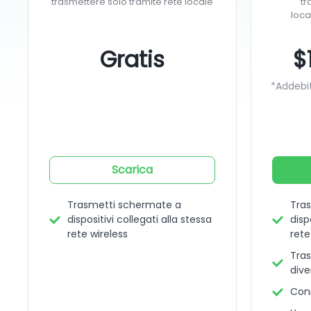
trasmettere solo tramite rete locale
tr
loca
Gratis
$
*Addebi
Scarica
Trasmetti schermate a
Tra
dispositivi collegati alla stessa
disp
rete wireless
rete
Tras
dive
Con