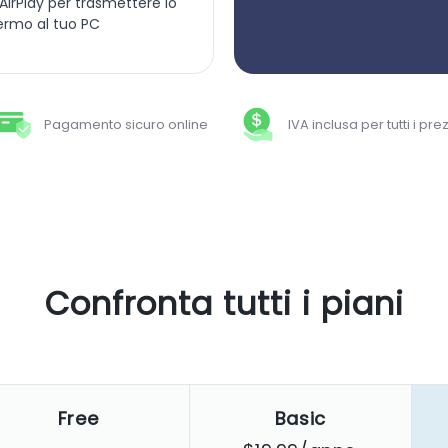
AirPlay per trasmettere lo
ermo al tuo PC
Pagamento sicuro online
IVA inclusa per tutti i prez
Confronta tutti i piani
Free
Basic