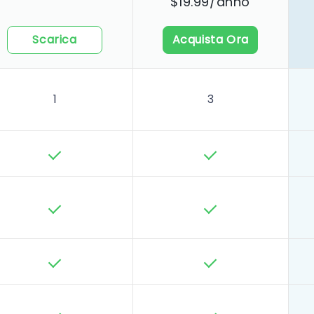
$19.99/anno
Scarica
Acquista Ora
1
3