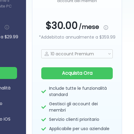
me il
account dei membri
mite PC
$30.00
/mese
 a
$29.99
*Addebitato annualmente a
$359.99
Acquista Ora
nalità
Include tutte le funzionalità
standard
vo
Gestisci gli account dei
membri
vo iOS
Servizio clienti prioritario
Applicabile per uso aziendale