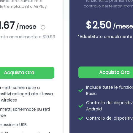
funzionalità premium co
asmettere tramite rete
controllo dei telefoni tra
le/remota, USB o AirPlay
$2.50
1.67
/mese
/mese
*Addebitato annualmente
tato annualmente a
$19.99
Acquista Ora
Acquista Ora
Include tutte le funzio
smetti schermate a
Basic
ositivi collegati alla stessa
 wireless
Controllo del dispositi
Android
metti schermate su reti
rse
Controllo del dispositi
nessione USB