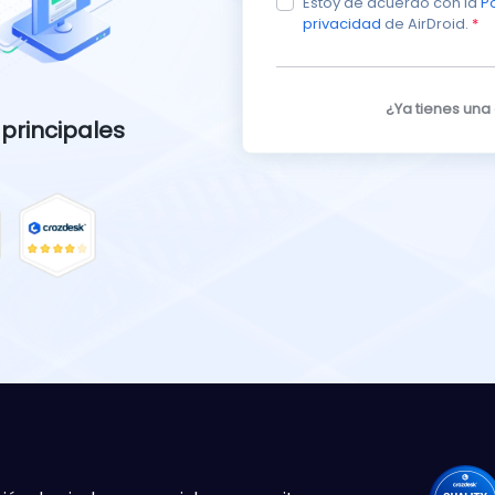
Estoy de acuerdo con la
Po
privacidad
de AirDroid.
*
¿Ya tienes una
 principales