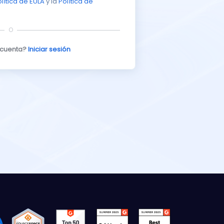
lítica de EULA
y la
Política de
O
 cuenta?
Iniciar sesión