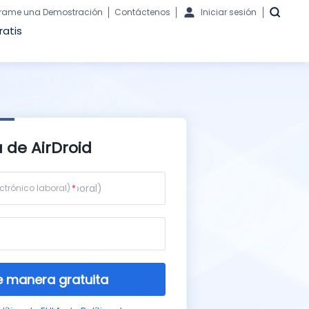
rame una Demostración
Contáctenos
Iniciar sesión
ratis
 de AirDroid
ctrónico laboral)
 manera gratuita