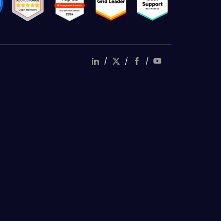
/
/
/