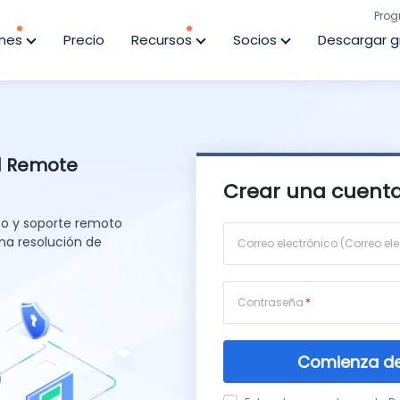
Prog
ones
Precio
Recursos
Socios
Descargar g
d Remote
Crear una cuenta
to y soporte remoto
na resolución de
Correo electrónico (Correo ele
Contraseña
Comienza de