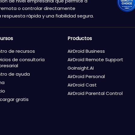
ión de nivel empresarial que permite a
 remota o controlar directamente
 respuesta rápida y una fiabilidad segura.
ursos
Productos
tro de recursos
AirDroid Business
vicios de consultoría
AirDroid Remote Support
resarial
GoInsight.AI
tro de ayuda
AirDroid Personal
ma
AirDroid Cast
cio
AirDroid Parental Control
cargar gratis