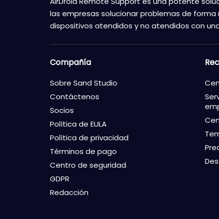
AirDroid Remote Support es una potente soluc
las empresas solucionar problemas de forma
dispositivos atendidos y no atendidos con una
Compañía
Rec
Sobre Sand Studio
Cen
Contáctenos
Ser
emp
Socios
Cen
Política de EULA
Te
Política de privacidad
Pre
Términos de pago
Des
Centro de seguridad
GDPR
Redacción