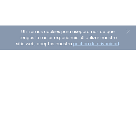
Utilizamos cookies para asegurarnos de que
tengas la mejor experiencia. Al utilizar nuestro
sitio web, aceptas nuestra
política de privacidad
.
Sobre AirDroid Remote Support
AirDroid Remote Support es una potente solución de
nivel empresarial que permite a las empresas
solucionar problemas de forma remota o controlar
directamente dispositivos atendidos y no atendidos
con una respuesta rápida y una fiabilidad segura.