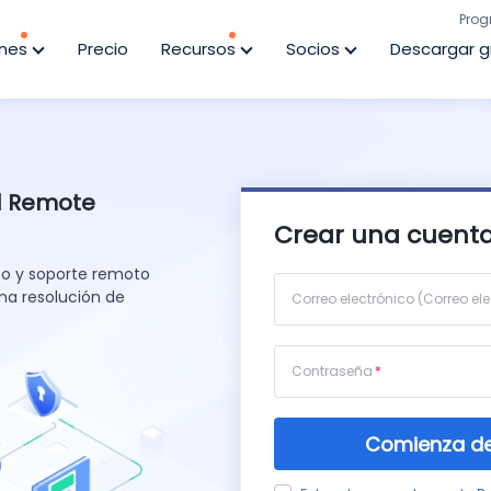
Prog
ones
Precio
Recursos
Socios
Descargar g
d Remote
Crear una cuenta
to y soporte remoto
na resolución de
Correo electrónico (Correo ele
Contraseña
Comienza de