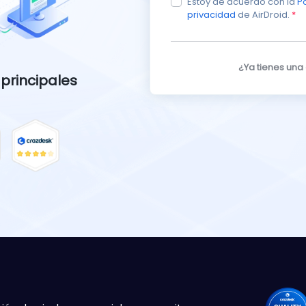
Estoy de acuerdo con la
Po
privacidad
de AirDroid.
*
¿Ya tienes una
 principales