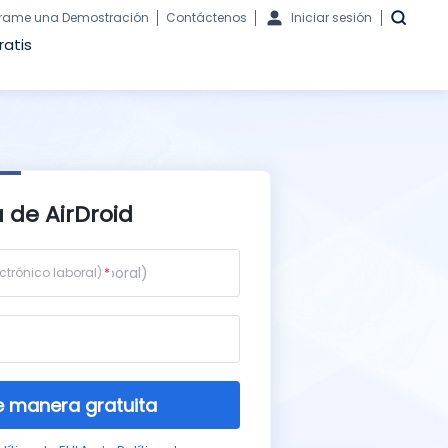
rame una Demostración
Contáctenos
Iniciar sesión
ratis
 de AirDroid
ctrónico laboral)
 manera gratuita