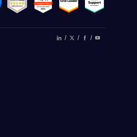
/
/
/