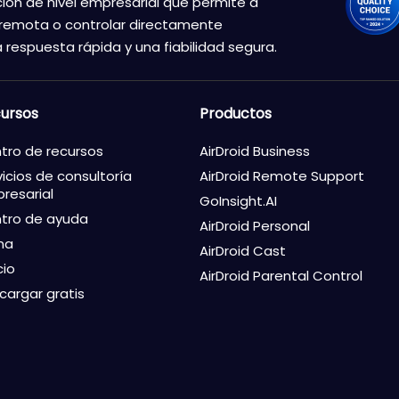
ión de nivel empresarial que permite a
 remota o controlar directamente
 respuesta rápida y una fiabilidad segura.
ursos
Productos
tro de recursos
AirDroid Business
vicios de consultoría
AirDroid Remote Support
resarial
GoInsight.AI
tro de ayuda
AirDroid Personal
ma
AirDroid Cast
cio
AirDroid Parental Control
cargar gratis