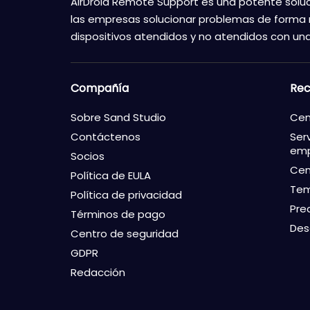
AirDroid Remote Support es una potente soluc
las empresas solucionar problemas de forma
dispositivos atendidos y no atendidos con una
Compañía
Rec
Sobre Sand Studio
Cen
Contáctenos
Ser
emp
Socios
Cen
Política de EULA
Te
Política de privacidad
Pre
Términos de pago
Des
Centro de seguridad
GDPR
Redacción