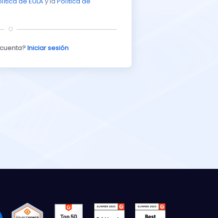
lítica de EULA
y la
Política de
O
 cuenta?
Iniciar sesión