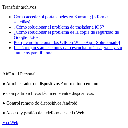
Transferir archivos
Cómo acceder al portapapeles en Samsung [3 formas
sencillas]
¿Cómo solucionar el problema de trasladar a iOS?
¿Como solucionar el problema de la copia de seguridad de
Google Fotos?
Por qué no funcionan los GIF en WhatsApp [Solucionado]
Las 5 mejores aplicaciones para escuchar música gratis y sin
anuncios para iPhone
AirDroid Personal
● Administrador de dispositivos Android todo en uno.
● Compartir archivos fácilmente entre dispositivos.
● Control remoto de dispositivos Android.
● Acceso y gestión del teléfono desde la Web.
Vía Web