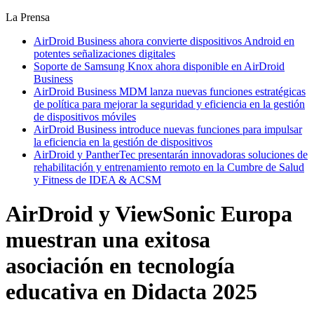
La Prensa
AirDroid Business ahora convierte dispositivos Android en
potentes señalizaciones digitales
Soporte de Samsung Knox ahora disponible en AirDroid
Business
AirDroid Business MDM lanza nuevas funciones estratégicas
de política para mejorar la seguridad y eficiencia en la gestión
de dispositivos móviles
AirDroid Business introduce nuevas funciones para impulsar
la eficiencia en la gestión de dispositivos
AirDroid y PantherTec presentarán innovadoras soluciones de
rehabilitación y entrenamiento remoto en la Cumbre de Salud
y Fitness de IDEA & ACSM
AirDroid y ViewSonic Europa
muestran una exitosa
asociación en tecnología
educativa en Didacta 2025