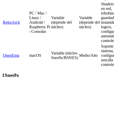
Shaders
en red,
PC / Mac /
rebobin
Linux /
Variable
Variable
guarda
RetroArch
Android /
(depende del
(depende del
instantá
Raspberry Pi
núcleo)
núcleo)
logros,
/ Consolas
configu
automát
controle
Soporte
sistema,
Variable (núcleo
OpenEmu
macOS
Medio/Alto
configu
Snes9x/BSNES)
sencilla
controle
1
Snes9x