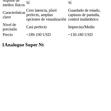
Soporte de
Sí
Sí
medios físicos
Cero latencia, píxel
Guardado de estado,
Características
perfecto, amplias
capturas de pantalla,
clave
opciones de visualización
control inalámbrico
Nivel de
Casi perfecto
Impreciso/Medio
precisión
Precio
~189-190 USD
~130-180 USD
1
Analogue Super Nt