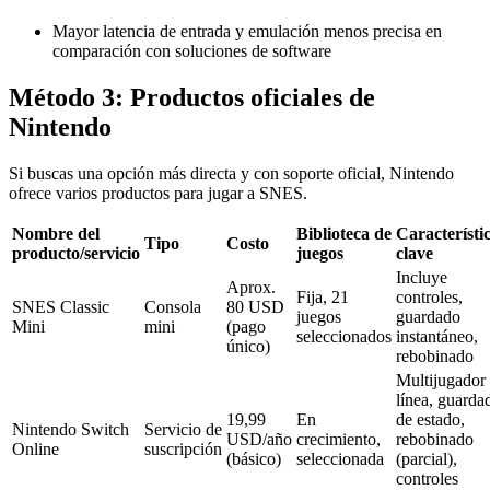
Mayor latencia de entrada y emulación menos precisa en
comparación con soluciones de software
Método 3: Productos oficiales de
Nintendo
Si buscas una opción más directa y con soporte oficial, Nintendo
ofrece varios productos para jugar a SNES.
Nombre del
Biblioteca de
Característi
Tipo
Costo
producto/servicio
juegos
clave
Incluye
Aprox.
Fija, 21
controles,
SNES Classic
Consola
80 USD
juegos
guardado
Mini
mini
(pago
seleccionados
instantáneo,
único)
rebobinado
Multijugador
línea, guarda
19,99
En
de estado,
Nintendo Switch
Servicio de
USD/año
crecimiento,
rebobinado
Online
suscripción
(básico)
seleccionada
(parcial),
controles