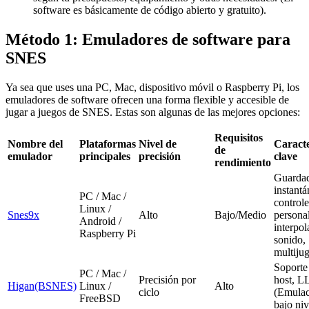
software es básicamente de código abierto y gratuito).
Método 1: Emuladores de software para
SNES
Ya sea que uses una PC, Mac, dispositivo móvil o Raspberry Pi, los
emuladores de software ofrecen una forma flexible y accesible de
jugar a juegos de SNES. Estas son algunas de las mejores opciones:
Requisitos
Nombre del
Plataformas
Nivel de
Caracte
de
emulador
principales
precisión
clave
rendimiento
Guarda
instantá
PC / Mac /
controle
Linux /
Snes9x
Alto
Bajo/Medio
personal
Android /
interpol
Raspberry Pi
sonido,
multiju
Soporte
PC / Mac /
Precisión por
host, L
Higan(BSNES)
Linux /
Alto
ciclo
(Emulac
FreeBSD
bajo niv