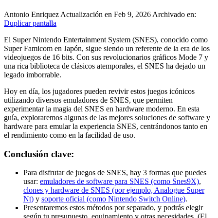
Antonio Enriquez
Actualización en Feb 9, 2026
Archivado en:
Duplicar pantalla
El Super Nintendo Entertainment System (SNES), conocido como
Super Famicom en Japón, sigue siendo un referente de la era de los
videojuegos de 16 bits. Con sus revolucionarios gráficos Mode 7 y
una rica biblioteca de clásicos atemporales, el SNES ha dejado un
legado imborrable.
Hoy en día, los jugadores pueden revivir estos juegos icónicos
utilizando diversos emuladores de SNES, que permiten
experimentar la magia del SNES en hardware moderno. En esta
guía, exploraremos algunas de las mejores soluciones de software y
hardware para emular la experiencia SNES, centrándonos tanto en
el rendimiento como en la facilidad de uso.
Conclusión clave:
Para disfrutar de juegos de SNES, hay 3 formas que puedes
usar:
emuladores de software para SNES (como Snes9X)
,
clones y hardware de SNES (por ejemplo, Analogue Super
Nt)
y
soporte oficial (como Nintendo Switch Online)
.
Presentaremos estos métodos por separado, y podrás elegir
según tu presupuesto, equipamiento y otras necesidades. (El