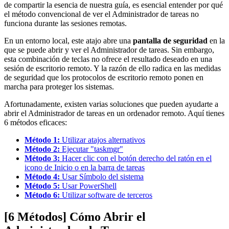
de compartir la esencia de nuestra guía, es esencial entender por qué
el método convencional de ver el Administrador de tareas no
funciona durante las sesiones remotas.
En un entorno local, este atajo abre una
pantalla de seguridad
en la
que se puede abrir y ver el Administrador de tareas. Sin embargo,
esta combinación de teclas no ofrece el resultado deseado en una
sesión de escritorio remoto. Y la razón de ello radica en las medidas
de seguridad que los protocolos de escritorio remoto ponen en
marcha para proteger los sistemas.
Afortunadamente, existen varias soluciones que pueden ayudarte a
abrir el Administrador de tareas en un ordenador remoto. Aquí tienes
6 métodos eficaces:
Método 1:
Utilizar atajos alternativos
Método 2:
Ejecutar "taskmgr"
Método 3:
Hacer clic con el botón derecho del ratón en el
icono de Inicio o en la barra de tareas
Método 4:
Usar Símbolo del sistema
Método 5:
Usar PowerShell
Método 6:
Utilizar software de terceros
[6 Métodos] Cómo Abrir el