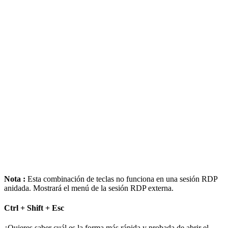
Nota :
Esta combinación de teclas no funciona en una sesión RDP
anidada. Mostrará el menú de la sesión RDP externa.
Ctrl + Shift + Esc
¿Quieres saber cuál es la forma más rápida y probada de abrir el