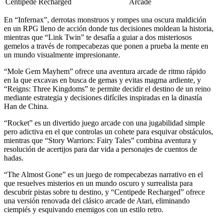
Centipede Recharged
Arcade
En “Infernax”, derrotas monstruos y rompes una oscura maldición
en un RPG lleno de acción donde tus decisiones moldean la historia,
mientras que “Link Twin” te desafía a guiar a dos misteriosos
gemelos a través de rompecabezas que ponen a prueba la mente en
un mundo visualmente impresionante.
“Mole Gem Mayhem” ofrece una aventura arcade de ritmo rápido
en la que excavas en busca de gemas y evitas magma ardiente, y
“Reigns: Three Kingdoms” te permite decidir el destino de un reino
mediante estrategia y decisiones difíciles inspiradas en la dinastía
Han de China.
“Rocket” es un divertido juego arcade con una jugabilidad simple
pero adictiva en el que controlas un cohete para esquivar obstáculos,
mientras que “Story Warriors: Fairy Tales” combina aventura y
resolución de acertijos para dar vida a personajes de cuentos de
hadas.
“The Almost Gone” es un juego de rompecabezas narrativo en el
que resuelves misterios en un mundo oscuro y surrealista para
descubrir pistas sobre tu destino, y “Centipede Recharged” ofrece
una versión renovada del clásico arcade de Atari, eliminando
ciempiés y esquivando enemigos con un estilo retro.