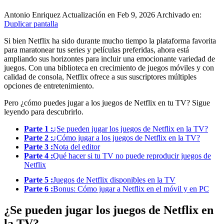
Antonio Enriquez
Actualización en Feb 9, 2026
Archivado en:
Duplicar pantalla
Si bien Netflix ha sido durante mucho tiempo la plataforma favorita
para maratonear tus series y películas preferidas, ahora está
ampliando sus horizontes para incluir una emocionante variedad de
juegos.
Con una biblioteca en crecimiento de juegos móviles y con
calidad de consola, Netflix ofrece a sus suscriptores múltiples
opciones de entretenimiento.
Pero ¿cómo puedes jugar a los juegos de Netflix en tu TV? Sigue
leyendo para descubrirlo.
Parte 1 :
¿Se pueden jugar los juegos de Netflix en la TV?
Parte 2 :
¿Cómo jugar a los juegos de Netflix en la TV?
Parte 3 :
Nota del editor
Parte 4 :
Qué hacer si tu TV no puede reproducir juegos de
Netflix
Parte 5 :
Juegos de Netflix disponibles en la TV
Parte 6 :
Bonus: Cómo jugar a Netflix en el móvil y en PC
¿Se pueden jugar los juegos de Netflix en
la TV?