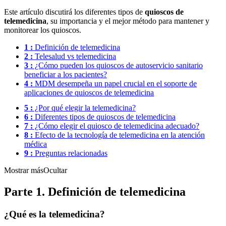
Este artículo discutirá los diferentes tipos de
quioscos de
telemedicina
, su importancia y el mejor método para mantener y
monitorear los quioscos.
1 :
Definición de telemedicina
2 :
Telesalud vs telemedicina
3 :
¿Cómo pueden los quioscos de autoservicio sanitario
beneficiar a los pacientes?
4 :
MDM desempeña un papel crucial en el soporte de
aplicaciones de quioscos de telemedicina
5 :
¿Por qué elegir la telemedicina?
6 :
Diferentes tipos de quioscos de telemedicina
7 :
¿Cómo elegir el quiosco de telemedicina adecuado?
8 :
Efecto de la tecnología de telemedicina en la atención
médica
9 :
Preguntas relacionadas
Mostrar más
Ocultar
Parte 1. Definición de telemedicina
¿Qué es la telemedicina?