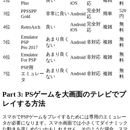
2位
良い
複雑
Plus
iOS
応
料
完全対
520
PPSSPP
3位
非常に良い
簡単
Android
円
Gold
応
完全対
無
Android
4位
良い
複雑
RetroArch
iOS
応
料
Emulator
あまり良く
無
5位
非対応
複雑
PSP
Android
ない
料
Pro 2017
あまり良く
無
Emulator
6位
非対応
複雑
Android
For PSP
ない
料
PSP用
あまり良く
無
7位
エミュレー
Android
非対応
複雑
ない
料
タ
Part 3: PSゲームを大画面のテレビでプ
レイする方法
スマホでPSPゲームをプレイするためには専用のエミュレー
タが必要になります。スマホ画面では小さくてダイナミック
な動きを楽しめないかもしれません。そのような場合、スマ