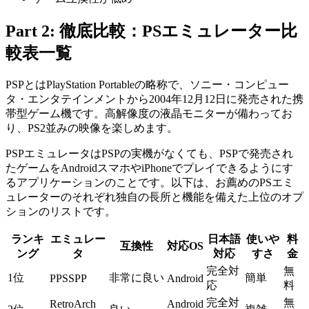
Part 2: 徹底比較：PSエミュレーター比
較表一覧
PSPとはPlayStation Portableの略称で、ソニー・コンピュー
タ・エンタテインメントから2004年12月12日に発売された携
帯型ゲーム機です。高解像度の液晶モニターが備わってお
り、PS2並みの映像を楽しめます。
PSPエミュレータはPSPの実機がなくても、PSPで発売され
たゲームをAndroidスマホやiPhoneでプレイできるようにす
るアプリケーションのことです。以下は、お薦めのPSエミ
ュレーターのそれぞれ独自の長所と機能を備えた上位のオプ
ションのリストです。
ランキ
エミュレー
日本語
使いや
料
互換性
対応OS
ング
タ
対応
すさ
金
完全対
無
1位
非常に良い
簡単
PPSSPP
Android
応
料
完全対
無
RetroArch
Android