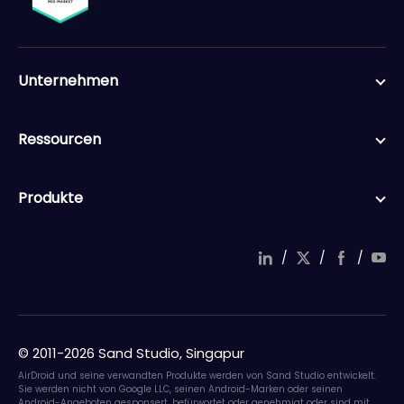
Unternehmen
Ressourcen
Produkte
/
/
/
© 2011-2026 Sand Studio, Singapur
AirDroid und seine verwandten Produkte werden von Sand Studio entwickelt.
Sie werden nicht von Google LLC, seinen Android-Marken oder seinen
Android-Angeboten gesponsert, befürwortet oder genehmigt oder sind mit