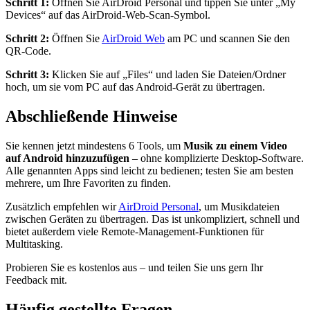
Schritt 1:
Öffnen Sie AirDroid Personal und tippen Sie unter „My
Devices“ auf das AirDroid‑Web‑Scan‑Symbol.
Schritt 2:
Öffnen Sie
AirDroid Web
am PC und scannen Sie den
QR‑Code.
Schritt 3:
Klicken Sie auf „Files“ und laden Sie Dateien/Ordner
hoch, um sie vom PC auf das Android‑Gerät zu übertragen.
Abschließende Hinweise
Sie kennen jetzt mindestens 6 Tools, um
Musik zu einem Video
auf Android hinzuzufügen
– ohne komplizierte Desktop‑Software.
Alle genannten Apps sind leicht zu bedienen; testen Sie am besten
mehrere, um Ihre Favoriten zu finden.
Zusätzlich empfehlen wir
AirDroid Personal
, um Musikdateien
zwischen Geräten zu übertragen. Das ist unkompliziert, schnell und
bietet außerdem viele Remote‑Management‑Funktionen für
Multitasking.
Probieren Sie es kostenlos aus – und teilen Sie uns gern Ihr
Feedback mit.
Häufig gestellte Fragen