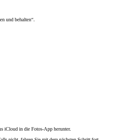
en und behalten“.
s iCloud in die Fotos-App herunter.
ls nicht, fahren Sie mit dem nächsten Schritt fort.