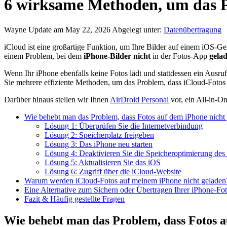
6 wirksame Methoden, um das P
Wayne
Update am May 22, 2026
Abgelegt unter:
Datenübertragung
iCloud ist eine großartige Funktion, um Ihre Bilder auf einem iOS-Ger
einem Problem, bei dem
iPhone-Bilder nicht
in der Fotos-App
gelad
Wenn Ihr iPhone ebenfalls keine Fotos lädt und stattdessen ein Ausruf
Sie mehrere effiziente Methoden, um das Problem, dass iCloud-Fotos
Darüber hinaus stellen wir Ihnen
AirDroid Personal
vor, ein All-in-O
Wie behebt man das Problem, dass Fotos auf dem iPhone nicht
Lösung 1: Überprüfen Sie die Internetverbindung
Lösung 2: Speicherplatz freigeben
Lösung 3: Das iPhone neu starten
Lösung 4: Deaktivieren Sie die Speicheroptimierung des
Lösung 5: Aktualisieren Sie das iOS
Lösung 6: Zugriff über die iCloud-Website
Warum werden iCloud-Fotos auf meinem iPhone nicht geladen
Eine Alternative zum Sichern oder Übertragen Ihrer iPhone-Fo
Fazit & Häufig gestellte Fragen
Wie behebt man das Problem, dass Fotos a