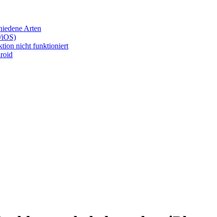
chiedene Arten
/iOS)
ion nicht funktioniert
roid