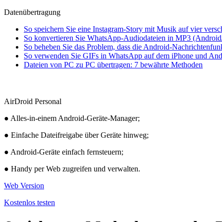
Datenübertragung
So speichern Sie eine Instagram-Story mit Musik auf vier vers
So konvertieren Sie WhatsApp-Audiodateien in MP3 (Android
So beheben Sie das Problem, dass die Android-Nachrichtenfunkt
So verwenden Sie GIFs in WhatsApp auf dem iPhone und And
Dateien von PC zu PC übertragen: 7 bewährte Methoden
AirDroid Personal
● Alles-in-einem Android-Geräte-Manager;
● Einfache Dateifreigabe über Geräte hinweg;
● Android-Geräte einfach fernsteuern;
● Handy per Web zugreifen und verwalten.
Web Version
Kostenlos testen