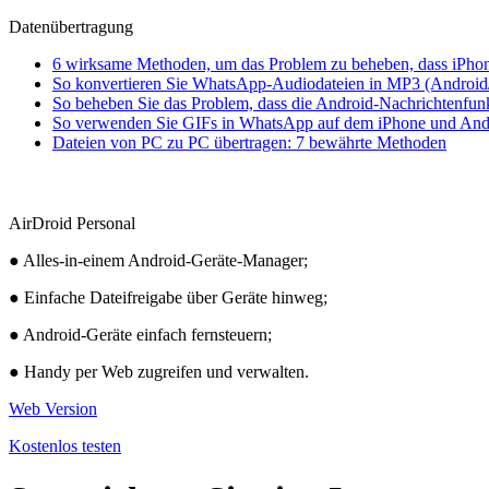
Datenübertragung
6 wirksame Methoden, um das Problem zu beheben, dass iPhon
So konvertieren Sie WhatsApp-Audiodateien in MP3 (Android
So beheben Sie das Problem, dass die Android-Nachrichtenfunkt
So verwenden Sie GIFs in WhatsApp auf dem iPhone und And
Dateien von PC zu PC übertragen: 7 bewährte Methoden
AirDroid Personal
● Alles-in-einem Android-Geräte-Manager;
● Einfache Dateifreigabe über Geräte hinweg;
● Android-Geräte einfach fernsteuern;
● Handy per Web zugreifen und verwalten.
Web Version
Kostenlos testen