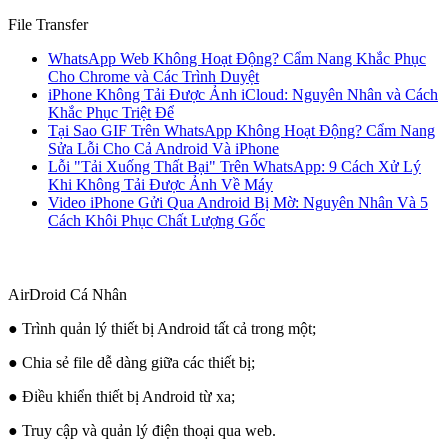
File Transfer
WhatsApp Web Không Hoạt Động? Cẩm Nang Khắc Phục
Cho Chrome và Các Trình Duyệt
iPhone Không Tải Được Ảnh iCloud: Nguyên Nhân và Cách
Khắc Phục Triệt Để
Tại Sao GIF Trên WhatsApp Không Hoạt Động? Cẩm Nang
Sửa Lỗi Cho Cả Android Và iPhone
Lỗi "Tải Xuống Thất Bại" Trên WhatsApp: 9 Cách Xử Lý
Khi Không Tải Được Ảnh Về Máy
Video iPhone Gửi Qua Android Bị Mờ: Nguyên Nhân Và 5
Cách Khôi Phục Chất Lượng Gốc
AirDroid Cá Nhân
● Trình quản lý thiết bị Android tất cả trong một;
● Chia sẻ file dễ dàng giữa các thiết bị;
● Điều khiển thiết bị Android từ xa;
● Truy cập và quản lý điện thoại qua web.