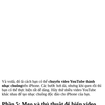
Và voilà, đó là cách bạn có thể
chuyển video YouTube thành
nhạc chuông
trên iPhone. Các bước hơi dài, nhưng khi quen rồi thì
bạn có thể thực hiện rất dễ dàng. Hãy thử nhiều video YouTube
khác nhau để tạo nhạc chuông độc đáo cho iPhone của bạn.
Phần 5: Mẹo và thủ thuật để biến video