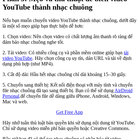
YouTube thành nhạc chuông
Nếu bạn muốn chuyển video YouTube thành nhạc chuông, dưới đây
là một số mẹo giúp bạn thực hiện dễ hơn:
1. Chọn video: Nên chọn video có chất lượng âm thanh rõ ràng để
đảm bảo nhạc chuông nghe tốt.
2. Tải video: Có nhiều công cụ và phần mềm online giúp bạn
tải
video YouTube
. Hãy chọn công cụ uy tín, dán URL và tải về định
dạng phù hợp (như MP4).
3. Cắt độ dài: Hầu hết nhạc chuông chỉ dài khoảng 15–30 giây.
5. Chuyển sang thiết bị: Kết nối điện thoại với máy tính và chuyển
file nhạc chuông đã tạo sang thiết bị. Bạn có thể sử dụng
AirDroid
Personal
.để chuyển file dễ dàng giữa iPhone, Android, Windows,
Mac và web.
Get Free App
Hãy nhớ tuân thủ luật bản quyền khi sử dụng nội dung từ YouTube.
Chỉ sử dụng video miễn phí bản quyền hoặc Creative Commons.
Bây giờ bạn đã có thể tạo nhạc chuông cá nhân hóa từ video