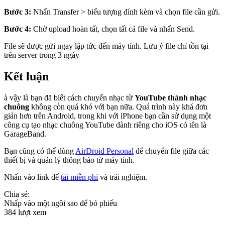
Bước 3:
Nhấn Transfer > biểu tượng đính kèm và chọn file cần gửi.
Bước 4:
Chờ upload hoàn tất, chọn tất cả file và nhấn Send.
File sẽ được gửi ngay lập tức đến máy tính. Lưu ý file chỉ tồn tại
trên server trong 3 ngày
Kết luận
à vậy là bạn đã biết cách chuyển nhạc từ
YouTube thành nhạc
chuông
không còn quá khó với bạn nữa. Quá trình này khá đơn
giản hơn trên Android, trong khi với iPhone bạn cần sử dụng một
công cụ tạo nhạc chuông YouTube dành riêng cho iOS có tên là
GarageBand.
Bạn cũng có thể dùng
AirDroid Personal
để chuyển file giữa các
thiết bị và quản lý thông báo từ máy tính.
Nhấn vào link để
tải miễn phí
và trải nghiệm.
Chia sẻ:
Nhấp vào một ngôi sao để bỏ phiếu
384 lượt xem