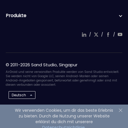
Produkte
/
/
/
in
wi
a
o
ke
tt
c
ut
dI
er
e
u
n
b
b
© 2011-2026 Sand Studio, Singapur
o
e
ok
AirDroid und seine verwandten Produkte werden von Sand Studio entwickelt.
Sie werden nicht von Google LLC, seinen Android-Marken oder seinen
Android-Angeboten gesponsert, befürwortet oder genehmigt oder sind mit
diesen verbunden oder assoziiert.
Deutsch
Wir verwenden Cookies, um dir das beste Erlebnis
zu bieten. Durch die Nutzung unserer Website
erklärst du dich mit unserere
Datenschutzrichtlinie
.