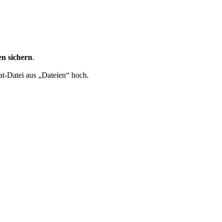
en sichern
.
at-Datei aus „Dateien“ hoch.