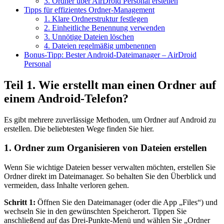
3. Ordner über AirDroid Personal erstellen
Tipps für effizientes Ordner‑Management
1. Klare Ordnerstruktur festlegen
2. Einheitliche Benennung verwenden
3. Unnötige Dateien löschen
4. Dateien regelmäßig umbenennen
Bonus‑Tipp: Bester Android‑Dateimanager – AirDroid
Personal
Teil 1. Wie erstellt man einen Ordner auf
einem Android‑Telefon?
Es gibt mehrere zuverlässige Methoden, um Ordner auf Android zu
erstellen. Die beliebtesten Wege finden Sie hier.
1. Ordner zum Organisieren von Dateien erstellen
Wenn Sie wichtige Dateien besser verwalten möchten, erstellen Sie
Ordner direkt im Dateimanager. So behalten Sie den Überblick und
vermeiden, dass Inhalte verloren gehen.
Schritt 1:
Öffnen Sie den Dateimanager (oder die App „Files“) und
wechseln Sie in den gewünschten Speicherort. Tippen Sie
anschließend auf das Drei‑Punkte‑Menü und wählen Sie „Ordner