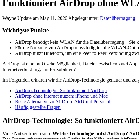
Funktioniert AirDrop ohne WLA
Wayne
Update am May 11, 2026
Abgelegt unter:
Datenübertragung
Wichtigste Punkte
AirDrop benötigt kein WLAN für die Dateiübertragung – Sie k
Für die Nutzung von AirDrop muss lediglich die WLAN-Option 
AirDrop nutzt Bluetooth, um eine Peer-to-Peer-Verbindung zw
AirDrop ist eine praktische Möglichkeit, Dateien zwischen zwei App
Internetverbindung, um fortzufahren?
Im Folgenden erklären wir die AirDrop-Technologie genauer und zei
AirDrop-Technologie: So funktioniert AirDrop
AirDrop ohne Internet nutzen: iPhone und Mac
Beste Alternative zu AirDrop: AirDroid Personal
Häufig gestellte Fragen
AirDrop-Technologie: So funktioniert Air
Viele Nutzer fragen sich:
Welche Technologie nutzt AirDrop?
AirDr