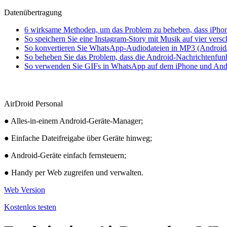
Datenübertragung
6 wirksame Methoden, um das Problem zu beheben, dass iPhon
So speichern Sie eine Instagram-Story mit Musik auf vier vers
So konvertieren Sie WhatsApp-Audiodateien in MP3 (Android
So beheben Sie das Problem, dass die Android-Nachrichtenfunkt
So verwenden Sie GIFs in WhatsApp auf dem iPhone und And
AirDroid Personal
● Alles-in-einem Android-Geräte-Manager;
● Einfache Dateifreigabe über Geräte hinweg;
● Android-Geräte einfach fernsteuern;
● Handy per Web zugreifen und verwalten.
Web Version
Kostenlos testen