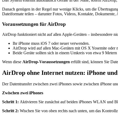
Das System erkennt automatisch Geräte in der Nähe, sofern AirDrop,
Danach genügen in der Regel nur wenige Klicks, um die Übertragung 
Dateiformate teilen – darunter Fotos, Videos, Kontakte, Dokumente, 
Voraussetzungen für AirDrop
AirDrop funktioniert nicht auf allen Apple-Geräten – insbesondere ni
Ihr iPhone muss iOS 7 oder neuer verwenden.
AirDrop wird auf allen Mac-Geräten mit OS X Yosemite oder ne
Beide Geräte sollten sich in einem Umkreis von etwa 9 Metern 
Wenn diese
AirDrop-Voraussetzungen
erfüllt sind, können Sie Dat
AirDrop ohne Internet nutzen: iPhone un
Der Datentransfer zwischen zwei iPhones sowie zwischen iPhone und 
Zwischen zwei iPhones
Schritt 1:
Aktivieren Sie zunächst auf beiden iPhones WLAN und B
Schritt 2:
Wischen Sie von oben rechts nach unten, um das Kontrollz