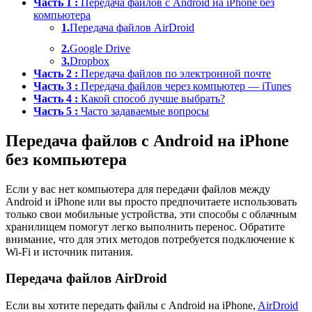
Часть 1 :
Передача файлов с Android на iPhone без
компьютера
1.
Передача файлов AirDroid
2.
Google Drive
3.
Dropbox
Часть 2 :
Передача файлов по электронной почте
Часть 3 :
Передача файлов через компьютер — iTunes
Часть 4 :
Какой способ лучше выбрать?
Часть 5 :
Часто задаваемые вопросы
Передача файлов с Android на iPhone
без компьютера
Если у вас нет компьютера для передачи файлов между
Android и iPhone или вы просто предпочитаете использовать
только свои мобильные устройства, эти способы с облачным
хранилищем помогут легко выполнить перенос. Обратите
внимание, что для этих методов потребуется подключение к
Wi-Fi и источник питания.
Передача файлов AirDroid
Если вы хотите передать файлы с Android на iPhone,
AirDroid