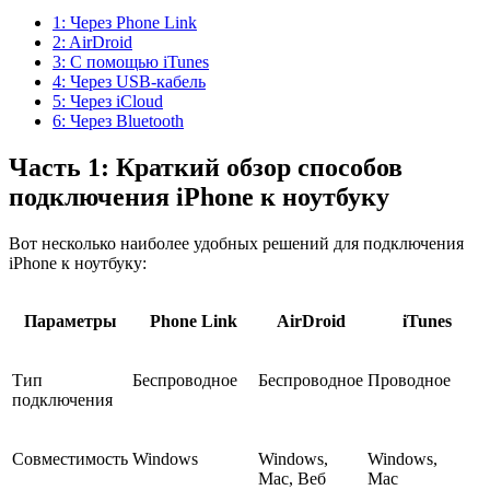
1: Через Phone Link
2: AirDroid
3: С помощью iTunes
4: Через USB-кабель
5: Через iCloud
6: Через Bluetooth
Часть 1: Краткий обзор способов
подключения iPhone к ноутбуку
Вот несколько наиболее удобных решений для подключения
iPhone к ноутбуку:
Параметры
Phone Link
AirDroid
iTunes
Тип
Беспроводное
Беспроводное
Проводное
подключения
Совместимость
Windows
Windows,
Windows,
Mac, Веб
Mac