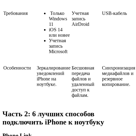
Требования
Только
Учетная
USB-кабель
Windows
запись
11
AirDroid
iOS 14
или новее
Учетная
запись
Microsoft
Особенности
Зеркалирование
Бесшовная
Синхронизация
уведомлений
передача
медиафайлов и
iPhone на
файлов и
резервное
ноутбуке.
удаленный
копирование.
доступ к
файлам.
Часть 2: 6 лучших способов
подключить iPhone к ноутбуку
Phone Link