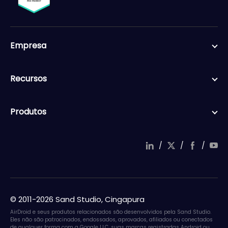
Empresa
Recursos
Produtos
/
/
/
© 2011-2026 Sand Studio, Cingapura
AirDroid e seus produtos relacionados são desenvolvidos pela Sand Studio.
Eles não são patrocinados, endossados, aprovados, afiliados ou conectados
de qualquer forma com a Google LLC, suas marcas registradas Android ou