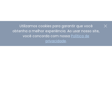
Utilizamos cookies para garantir que você
obtenha a melhor experiência. Ao usar nosso site,
você concorda com nossa
Política de
privacidade
.
Sobre o AirDroid Remote Support
AirDroid Remote Support é uma poderosa solução
empresarial que permite que empresas solucionem
problemas remotamente ou controlem dispositivos
monitorados e não monitorados com resposta rápida
e segurança confiável.