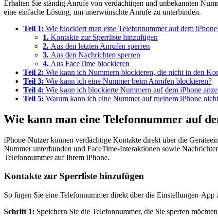
Erhalten Sie ständig Anrufe von verdächtigen und unbekannten Numme
eine einfache Lösung, um unerwünschte Anrufe zu unterbinden.
Teil 1:
Wie blockiert man eine Telefonnummer auf dem iPhone
1.
Kontakte zur Sperrliste hinzufügen
2.
Aus den letzten Anrufen sperren
3.
Aus den Nachrichten sperren
4.
Aus FaceTime blockieren
Teil 2:
Wie kann ich Nummern blockieren, die nicht in den Kon
Teil 3:
Wie kann ich eine Nummer beim Anrufen blockieren?
Teil 4:
Wie kann ich blockierte Nummern auf dem iPhone anze
Teil 5:
Warum kann ich eine Nummer auf meinem iPhone nicht
Wie kann man eine Telefonnummer auf de
iPhone-Nutzer können verdächtige Kontakte direkt über die Geräteei
Nummer unterbunden und FaceTime-Interaktionen sowie Nachrichten v
Telefonnummer auf Ihrem iPhone.
Kontakte zur Sperrliste hinzufügen
So fügen Sie eine Telefonnummer direkt über die Einstellungen-App z
Schritt 1:
Speichern Sie die Telefonnummer, die Sie sperren möchten,