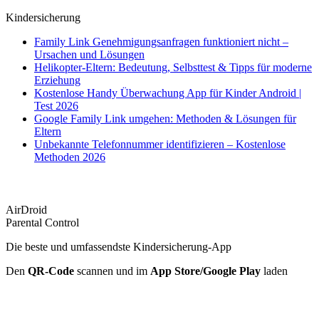
Kindersicherung
Family Link Genehmigungsanfragen funktioniert nicht –
Ursachen und Lösungen
Helikopter-Eltern: Bedeutung, Selbsttest & Tipps für moderne
Erziehung
Kostenlose Handy Überwachung App für Kinder Android |
Test 2026
Google Family Link umgehen: Methoden & Lösungen für
Eltern
Unbekannte Telefonnummer identifizieren – Kostenlose
Methoden 2026
AirDroid
Parental Control
Die beste und umfassendste Kindersicherung-App
Den
QR-Code
scannen und im
App Store/Google Play
laden