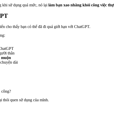
g khi sử dụng quá mức, nó lại
làm bạn xao nhãng khỏi công việc thự
GPT
iến cho thấy bạn có thể đã đi quá giới hạn với ChatGPT.
ng:
 ChatGPT
gười thân
 muộn
 chuyện dài
h công?
lại thói quen sử dụng của mình.