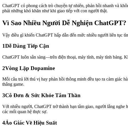
ChatGPT có phong cách trò chuyện tự nhiên, phản hồi nhanh và khôn
phải những khó khăn như khi giao tiếp với con người thật.
Vì Sao Nhiều Người Dễ Nghiện ChatGPT?
Vậy điều gì khiến ChatGPT hấp dẫn đến mức nhiều người liên tục t
1
Dễ Dàng Tiếp Cận
ChatGPT luôn sẵn sàng—trên điện thoại, máy tính, máy tính bảng. Kh
2
Vòng Lặp Dopamine
Mỗi câu trả lời thú vị hay phản hồi thông minh đều tạo ra cảm giác 
thắng game.
3
Cô Đơn & Sức Khỏe Tâm Thần
Với nhiều người, ChatGPT trở thành bạn tâm giao, người lắng nghe ho
các mối quan hệ thực sự.
4
Ảo Giác Về Hiệu Suất