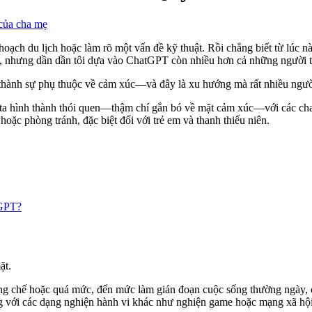
 của cha mẹ
oạch du lịch hoặc làm rõ một vấn đề kỹ thuật. Rồi chẳng biết từ lúc nà
a, nhưng dần dần tôi dựa vào ChatGPT còn nhiều hơn cả những người 
rở thành sự phụ thuộc về cảm xúc—và đây là xu hướng mà rất nhiều người
g ta hình thành thói quen—thậm chí gắn bó về mặt cảm xúc—với các cha
hoặc phòng tránh, đặc biệt đối với trẻ em và thanh thiếu niên.
GPT?
ặt.
g chế hoặc quá mức, đến mức làm gián đoạn cuộc sống thường ngày, 
ng với các dạng nghiện hành vi khác như nghiện game hoặc mạng xã hội