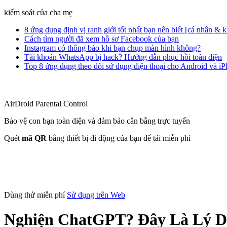
kiểm soát của cha mẹ
8 ứng dụng định vị ranh giới tốt nhất bạn nên biết [cá nhân & 
Cách tìm người đã xem hồ sơ Facebook của bạn
Instagram có thông báo khi bạn chụp màn hình không?
Tài khoản WhatsApp bị hack? Hướng dẫn phục hồi toàn diện
Top 8 ứng dụng theo dõi sử dụng điện thoại cho Android và i
AirDroid Parental Control
Bảo vệ con bạn toàn diện và đảm bảo cân bằng trực tuyến
Quét
mã QR
bằng thiết bị di động của bạn để tải miễn phí
Dùng thử miễn phí
Sử dụng trên Web
Nghiện ChatGPT? Đây Là Lý D