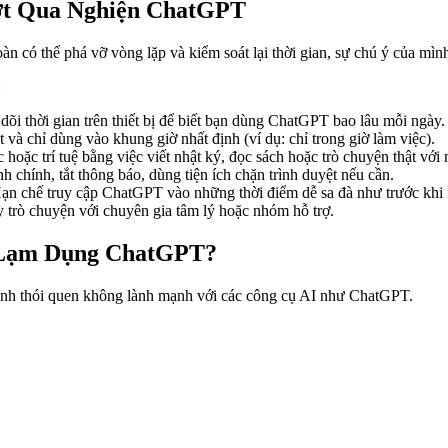
ợt Qua Nghiện ChatGPT
n có thể phá vỡ vòng lặp và kiểm soát lại thời gian, sự chú ý của mìn
:
dõi thời gian trên thiết bị để biết bạn dùng ChatGPT bao lâu mỗi ngày.
 và chỉ dùng vào khung giờ nhất định (ví dụ: chỉ trong giờ làm việc).
hoặc trí tuệ bằng việc viết nhật ký, đọc sách hoặc trò chuyện thật với 
chính, tắt thông báo, dùng tiện ích chặn trình duyệt nếu cần.
Hạn chế truy cập ChatGPT vào những thời điểm dễ sa đà như trước khi 
y trò chuyện với chuyên gia tâm lý hoặc nhóm hỗ trợ.
 Lạm Dụng ChatGPT?
hành thói quen không lành mạnh với các công cụ AI như ChatGPT.