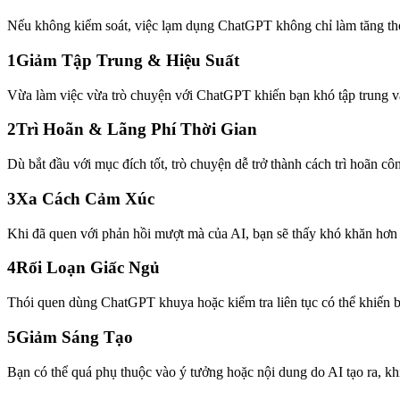
Nếu không kiểm soát, việc lạm dụng ChatGPT không chỉ làm tăng thời
1
Giảm Tập Trung & Hiệu Suất
Vừa làm việc vừa trò chuyện với ChatGPT khiến bạn khó tập trung và
2
Trì Hoãn & Lãng Phí Thời Gian
Dù bắt đầu với mục đích tốt, trò chuyện dễ trở thành cách trì hoãn côn
3
Xa Cách Cảm Xúc
Khi đã quen với phản hồi mượt mà của AI, bạn sẽ thấy khó khăn hơn k
4
Rối Loạn Giấc Ngủ
Thói quen dùng ChatGPT khuya hoặc kiểm tra liên tục có thể khiến 
5
Giảm Sáng Tạo
Bạn có thể quá phụ thuộc vào ý tưởng hoặc nội dung do AI tạo ra, khi