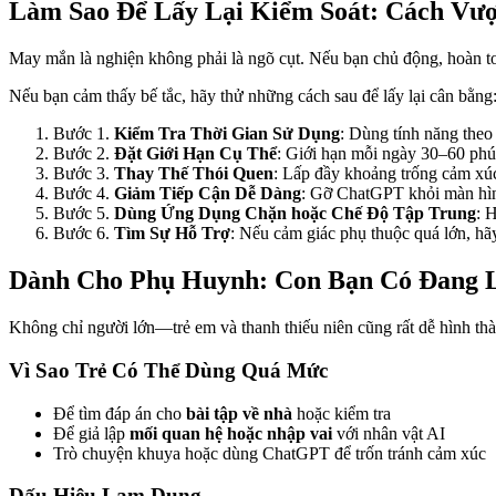
Làm Sao Để Lấy Lại Kiểm Soát: Cách Vư
May mắn là nghiện không phải là ngõ cụt. Nếu bạn chủ động, hoàn toà
Nếu bạn cảm thấy bế tắc, hãy thử những cách sau để lấy lại cân bằng
Bước 1.
Kiểm Tra Thời Gian Sử Dụng
: Dùng tính năng theo 
Bước 2.
Đặt Giới Hạn Cụ Thể
: Giới hạn mỗi ngày 30–60 phút
Bước 3.
Thay Thế Thói Quen
: Lấp đầy khoảng trống cảm xúc 
Bước 4.
Giảm Tiếp Cận Dễ Dàng
: Gỡ ChatGPT khỏi màn hình 
Bước 5.
Dùng Ứng Dụng Chặn hoặc Chế Độ Tập Trung
: 
Bước 6.
Tìm Sự Hỗ Trợ
: Nếu cảm giác phụ thuộc quá lớn, hã
Dành Cho Phụ Huynh: Con Bạn Có Đang
Không chỉ người lớn—trẻ em và thanh thiếu niên cũng rất dễ hình t
Vì Sao Trẻ Có Thể Dùng Quá Mức
Để tìm đáp án cho
bài tập về nhà
hoặc kiểm tra
Để giả lập
mối quan hệ hoặc nhập vai
với nhân vật AI
Trò chuyện khuya hoặc dùng ChatGPT để trốn tránh cảm xúc
Dấu Hiệu Lạm Dụng