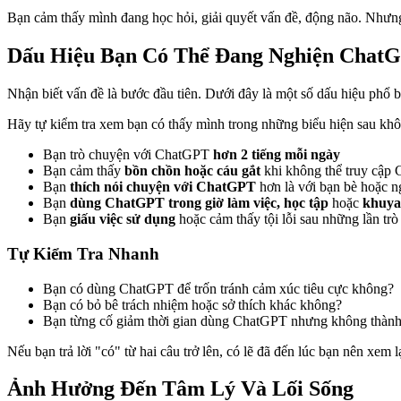
Bạn cảm thấy mình đang học hỏi, giải quyết vấn đề, động não. Nhưn
Dấu Hiệu Bạn Có Thể Đang Nghiện Chat
Nhận biết vấn đề là bước đầu tiên. Dưới đây là một số dấu hiệu phổ b
Hãy tự kiểm tra xem bạn có thấy mình trong những biểu hiện sau khô
Bạn trò chuyện với ChatGPT
hơn 2 tiếng mỗi ngày
Bạn cảm thấy
bồn chồn hoặc cáu gắt
khi không thể truy cập
Bạn
thích nói chuyện với ChatGPT
hơn là với bạn bè hoặc n
Bạn
dùng ChatGPT trong giờ làm việc, học tập
hoặc
khuya
Bạn
giấu việc sử dụng
hoặc cảm thấy tội lỗi sau những lần trò
Tự Kiểm Tra Nhanh
Bạn có dùng ChatGPT để trốn tránh cảm xúc tiêu cực không?
Bạn có bỏ bê trách nhiệm hoặc sở thích khác không?
Bạn từng cố giảm thời gian dùng ChatGPT nhưng không thàn
Nếu bạn trả lời "có" từ hai câu trở lên, có lẽ đã đến lúc bạn nên xem 
Ảnh Hưởng Đến Tâm Lý Và Lối Sống