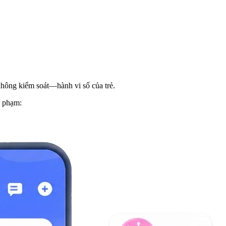
hông kiểm soát—hành vi số của trẻ.
m phạm: