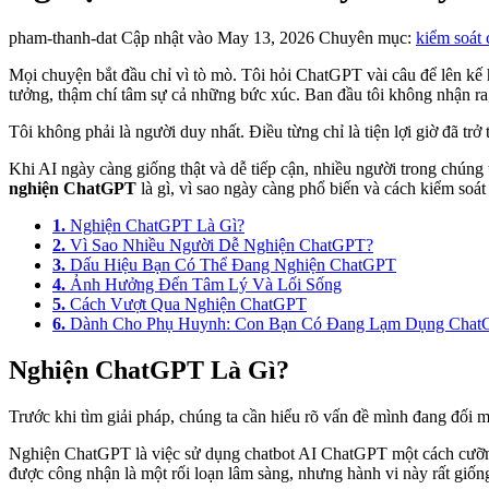
pham-thanh-dat
Cập nhật vào May 13, 2026
Chuyên mục:
kiểm soát
Mọi chuyện bắt đầu chỉ vì tò mò. Tôi hỏi ChatGPT vài câu để lên kế h
tưởng, thậm chí tâm sự cả những bức xúc. Ban đầu tôi không nhận r
Tôi không phải là người duy nhất. Điều từng chỉ là tiện lợi giờ đã t
Khi AI ngày càng giống thật và dễ tiếp cận, nhiều người trong chún
nghiện ChatGPT
là gì, vì sao ngày càng phổ biến và cách kiểm soát 
1.
Nghiện ChatGPT Là Gì?
2.
Vì Sao Nhiều Người Dễ Nghiện ChatGPT?
3.
Dấu Hiệu Bạn Có Thể Đang Nghiện ChatGPT
4.
Ảnh Hưởng Đến Tâm Lý Và Lối Sống
5.
Cách Vượt Qua Nghiện ChatGPT
6.
Dành Cho Phụ Huynh: Con Bạn Có Đang Lạm Dụng Chat
Nghiện ChatGPT Là Gì?
Trước khi tìm giải pháp, chúng ta cần hiểu rõ vấn đề mình đang đối m
Nghiện ChatGPT là việc sử dụng chatbot AI ChatGPT một cách cưỡn
được công nhận là một rối loạn lâm sàng, nhưng hành vi này rất giố