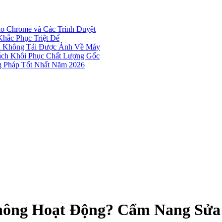
 Chrome và Các Trình Duyệt
hắc Phục Triệt Để
hi Không Tải Được Ảnh Về Máy
ách Khôi Phục Chất Lượng Gốc
g Pháp Tốt Nhất Năm 2026
hông Hoạt Động? Cẩm Nang Sửa 