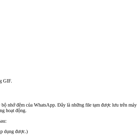
g GIF.
le bộ nhớ đệm của WhatsApp. Đây là những file tạm được lưu trên máy 
ng hoạt động.
sau:
áp dụng được.)