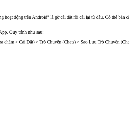
ạt động trên Android" là gỡ cài đặt rồi cài lại từ đầu. Có thể bản cài
App. Quy trình như sau:
g ba chấm > Cài Đặt) > Trò Chuyện (Chats) > Sao Lưu Trò Chuyện (