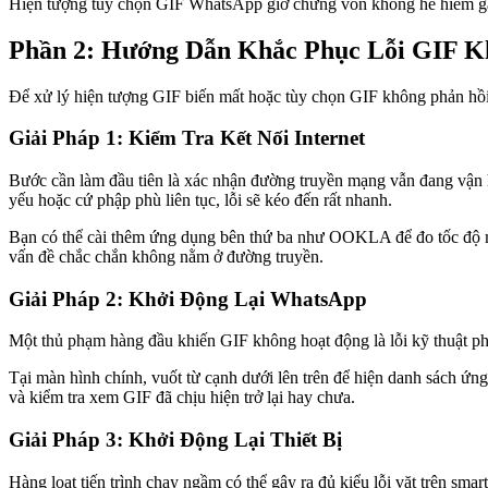
Hiện tượng tùy chọn GIF WhatsApp giở chứng vốn không hề hiếm gặp
Phần 2: Hướng Dẫn Khắc Phục Lỗi GIF 
Để xử lý hiện tượng GIF biến mất hoặc tùy chọn GIF không phản hồi 
Giải Pháp 1: Kiểm Tra Kết Nối Internet
Bước cần làm đầu tiên là xác nhận đường truyền mạng vẫn đang vận h
yếu hoặc cứ phập phù liên tục, lỗi sẽ kéo đến rất nhanh.
Bạn có thể cài thêm ứng dụng bên thứ ba như OOKLA để đo tốc độ mạng
vấn đề chắc chắn không nằm ở đường truyền.
Giải Pháp 2: Khởi Động Lại WhatsApp
Một thủ phạm hàng đầu khiến GIF không hoạt động là lỗi kỹ thuật phá
Tại màn hình chính, vuốt từ cạnh dưới lên trên để hiện danh sách ứ
và kiểm tra xem GIF đã chịu hiện trở lại hay chưa.
Giải Pháp 3: Khởi Động Lại Thiết Bị
Hàng loạt tiến trình chạy ngầm có thể gây ra đủ kiểu lỗi vặt trên sm