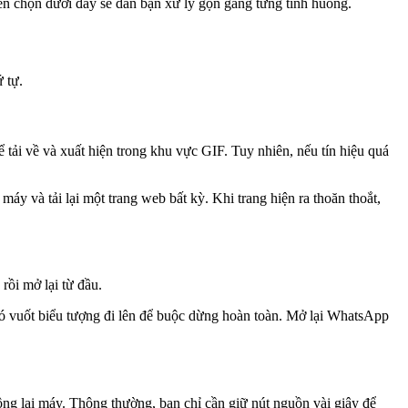
 chọn dưới đây sẽ dẫn bạn xử lý gọn gàng từng tình huống.
 tự.
ải về và xuất hiện trong khu vực GIF. Tuy nhiên, nếu tín hiệu quá
y và tải lại một trang web bất kỳ. Khi trang hiện ra thoăn thoắt,
rồi mở lại từ đầu.
đó vuốt biểu tượng đi lên để buộc dừng hoàn toàn. Mở lại WhatsApp
động lại máy. Thông thường, bạn chỉ cần giữ nút nguồn vài giây để