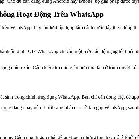
. Cho dù bạn đang dùng Android hay iPhone, bộ giải pháp được tuyển
Không Hoạt Động Trên WhatsApp
trên WhatsApp, hãy lần lượt áp dụng tám cách dưới đây theo đúng thứ
ành ổn định. GIF WhatsApp chỉ cần một mức tốc độ mạng tối thiểu để t
 chính xác. Cách kiểm tra đơn giản hơn nữa là mở trình duyệt trên má
t sinh trong chính ứng dụng WhatsApp. Bạn chỉ cần đóng triệt để app 
ng dụng đang chạy nền. Lướt sang phải cho tới khi gặp WhatsApp, sau 
artphone. Cách nhanh gọn nhất để quét sạch những trục trặc đó là khởi 