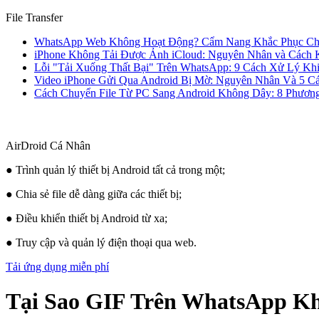
File Transfer
WhatsApp Web Không Hoạt Động? Cẩm Nang Khắc Phục Cho
iPhone Không Tải Được Ảnh iCloud: Nguyên Nhân và Cách K
Lỗi "Tải Xuống Thất Bại" Trên WhatsApp: 9 Cách Xử Lý K
Video iPhone Gửi Qua Android Bị Mờ: Nguyên Nhân Và 5 C
Cách Chuyển File Từ PC Sang Android Không Dây: 8 Phươn
AirDroid Cá Nhân
● Trình quản lý thiết bị Android tất cả trong một;
● Chia sẻ file dễ dàng giữa các thiết bị;
● Điều khiển thiết bị Android từ xa;
● Truy cập và quản lý điện thoại qua web.
Tải ứng dụng miễn phí
Tại Sao GIF Trên WhatsApp K