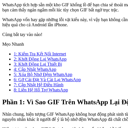
WhatsApp tích hợp sẵn một kho GIF khổng lồ để bạn chia sẻ thoải má
bạn cảm thấy ngán ngẩm mỗi lúc tùy chọn GIF bất ngờ trục trặc.
WhatsApp vốn hay gặp những lỗi vặt kiểu này, vì vậy bạn không cần 
hiệu quả cho cả Android lẫn iPhone.
Cùng bắt tay vào nào!
Mẹo Nhanh
1: Kiểm Tra Kết Nối Internet
2: Khởi Động Lại WhatsApp
3: Khởi Động Lại Thiết Bị
4: Cập Nhật WhatsApp
5: Xóa Bộ Nhớ Đệm WhatsApp
6: Gỡ Cài Đặt Và Cài Lại WhatsApp
7: Cập Nhật Hệ Điều Hành
8: Liên Hệ Hỗ Trợ WhatsApp
Phần 1: Vì Sao GIF Trên WhatsApp Lại Đ
Nhìn chung, hiện tượng GIF WhatsApp không hoạt động phát sinh từ v
nguyên nhân khác ít người để ý là bộ nhớ đệm WhatsApp đã chất chồn