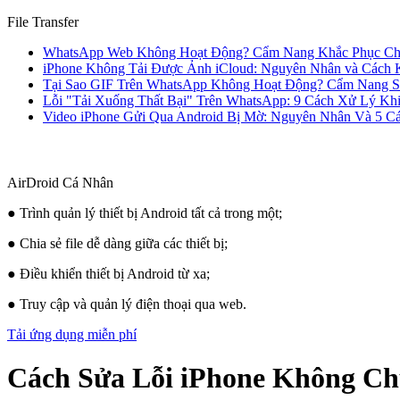
File Transfer
WhatsApp Web Không Hoạt Động? Cẩm Nang Khắc Phục Cho
iPhone Không Tải Được Ảnh iCloud: Nguyên Nhân và Cách K
Tại Sao GIF Trên WhatsApp Không Hoạt Động? Cẩm Nang Sử
Lỗi "Tải Xuống Thất Bại" Trên WhatsApp: 9 Cách Xử Lý K
Video iPhone Gửi Qua Android Bị Mờ: Nguyên Nhân Và 5 C
AirDroid Cá Nhân
● Trình quản lý thiết bị Android tất cả trong một;
● Chia sẻ file dễ dàng giữa các thiết bị;
● Điều khiển thiết bị Android từ xa;
● Truy cập và quản lý điện thoại qua web.
Tải ứng dụng miễn phí
Cách Sửa Lỗi iPhone Không Ch