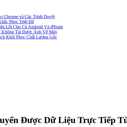
 Chrome và Các Trình Duyệt
hắc Phục Triệt Để
a Lỗi Cho Cả Android Và iPhone
hi Không Tải Được Ảnh Về Máy
ách Khôi Phục Chất Lượng Gốc
uyển Được Dữ Liệu Trực Tiếp 