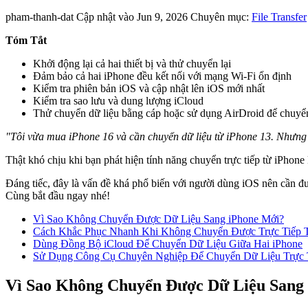
pham-thanh-dat
Cập nhật vào Jun 9, 2026
Chuyên mục:
File Transfer
Tóm Tắt
Khởi động lại cả hai thiết bị và thử chuyển lại
Đảm bảo cả hai iPhone đều kết nối với mạng Wi-Fi ổn định
Kiểm tra phiên bản iOS và cập nhật lên iOS mới nhất
Kiểm tra sao lưu và dung lượng iCloud
Thử chuyển dữ liệu bằng cáp hoặc sử dụng AirDroid để chuyển
"Tôi vừa mua iPhone 16 và cần chuyển dữ liệu từ iPhone 13. Nhưng m
Thật khó chịu khi bạn phát hiện tính năng chuyển trực tiếp từ iPho
Đáng tiếc, đây là vấn đề khá phổ biến với người dùng iOS nên cần đ
Cùng bắt đầu ngay nhé!
Vì Sao Không Chuyển Được Dữ Liệu Sang iPhone Mới?
Cách Khắc Phục Nhanh Khi Không Chuyển Được Trực Tiếp 
Dùng Đồng Bộ iCloud Để Chuyển Dữ Liệu Giữa Hai iPhone
Sử Dụng Công Cụ Chuyên Nghiệp Để Chuyển Dữ Liệu Trực 
Vì Sao Không Chuyển Được Dữ Liệu Sang