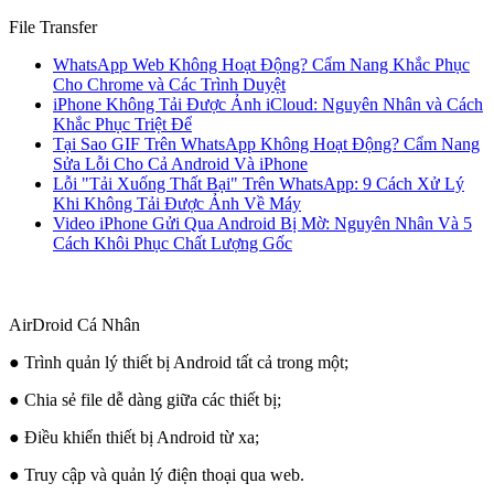
File Transfer
WhatsApp Web Không Hoạt Động? Cẩm Nang Khắc Phục
Cho Chrome và Các Trình Duyệt
iPhone Không Tải Được Ảnh iCloud: Nguyên Nhân và Cách
Khắc Phục Triệt Để
Tại Sao GIF Trên WhatsApp Không Hoạt Động? Cẩm Nang
Sửa Lỗi Cho Cả Android Và iPhone
Lỗi "Tải Xuống Thất Bại" Trên WhatsApp: 9 Cách Xử Lý
Khi Không Tải Được Ảnh Về Máy
Video iPhone Gửi Qua Android Bị Mờ: Nguyên Nhân Và 5
Cách Khôi Phục Chất Lượng Gốc
AirDroid Cá Nhân
● Trình quản lý thiết bị Android tất cả trong một;
● Chia sẻ file dễ dàng giữa các thiết bị;
● Điều khiển thiết bị Android từ xa;
● Truy cập và quản lý điện thoại qua web.