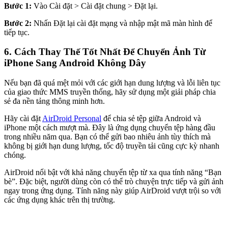
Bước 1:
Vào Cài đặt > Cài đặt chung > Đặt lại.
Bước 2:
Nhấn Đặt lại cài đặt mạng và nhập mật mã màn hình để
tiếp tục.
6. Cách Thay Thế Tốt Nhất Để Chuyển Ảnh Từ
iPhone Sang Android Không Dây
Nếu bạn đã quá mệt mỏi với các giới hạn dung lượng và lỗi liên tục
của giao thức MMS truyền thống, hãy sử dụng một giải pháp chia
sẻ đa nền tảng thông minh hơn.
Hãy cài đặt
AirDroid Personal
để chia sẻ tệp giữa Android và
iPhone một cách mượt mà. Đây là ứng dụng chuyển tệp hàng đầu
trong nhiều năm qua. Bạn có thể gửi bao nhiêu ảnh tùy thích mà
không bị giới hạn dung lượng, tốc độ truyền tải cũng cực kỳ nhanh
chóng.
AirDroid nổi bật với khả năng chuyển tệp từ xa qua tính năng “Bạn
bè”. Đặc biệt, người dùng còn có thể trò chuyện trực tiếp và gửi ảnh
ngay trong ứng dụng. Tính năng này giúp AirDroid vượt trội so với
các ứng dụng khác trên thị trường.