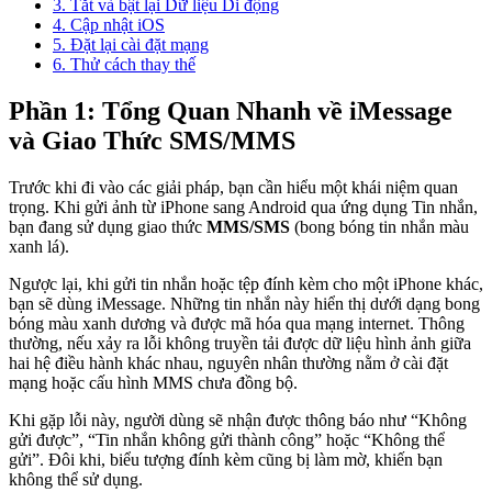
3. Tắt và bật lại Dữ liệu Di động
4. Cập nhật iOS
5. Đặt lại cài đặt mạng
6. Thử cách thay thế
Phần 1: Tổng Quan Nhanh về iMessage
và Giao Thức SMS/MMS
Trước khi đi vào các giải pháp, bạn cần hiểu một khái niệm quan
trọng. Khi gửi ảnh từ iPhone sang Android qua ứng dụng Tin nhắn,
bạn đang sử dụng giao thức
MMS/SMS
(bong bóng tin nhắn màu
xanh lá).
Ngược lại, khi gửi tin nhắn hoặc tệp đính kèm cho một iPhone khác,
bạn sẽ dùng iMessage. Những tin nhắn này hiển thị dưới dạng bong
bóng màu xanh dương và được mã hóa qua mạng internet. Thông
thường, nếu xảy ra lỗi không truyền tải được dữ liệu hình ảnh giữa
hai hệ điều hành khác nhau, nguyên nhân thường nằm ở cài đặt
mạng hoặc cấu hình MMS chưa đồng bộ.
Khi gặp lỗi này, người dùng sẽ nhận được thông báo như “Không
gửi được”, “Tin nhắn không gửi thành công” hoặc “Không thể
gửi”. Đôi khi, biểu tượng đính kèm cũng bị làm mờ, khiến bạn
không thể sử dụng.