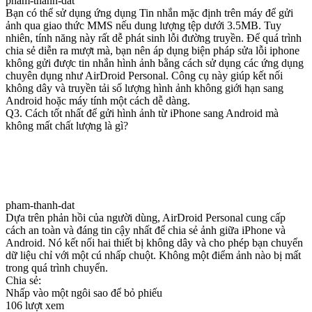
pham-thanh-dat
Bạn có thể sử dụng ứng dụng Tin nhắn mặc định trên máy để gửi
ảnh qua giao thức MMS nếu dung lượng tệp dưới 3.5MB. Tuy
nhiên, tính năng này rất dễ phát sinh lỗi đường truyền. Để quá trình
chia sẻ diễn ra mượt mà, bạn nên áp dụng biện pháp sửa lỗi iphone
không gửi được tin nhắn hình ảnh bằng cách sử dụng các ứng dụng
chuyên dụng như AirDroid Personal. Công cụ này giúp kết nối
không dây và truyền tải số lượng hình ảnh không giới hạn sang
Android hoặc máy tính một cách dễ dàng.
Q3. Cách tốt nhất để gửi hình ảnh từ iPhone sang Android mà
không mất chất lượng là gì?
pham-thanh-dat
Dựa trên phản hồi của người dùng, AirDroid Personal cung cấp
cách an toàn và đáng tin cậy nhất để chia sẻ ảnh giữa iPhone và
Android. Nó kết nối hai thiết bị không dây và cho phép bạn chuyển
dữ liệu chỉ với một cú nhấp chuột. Không một điểm ảnh nào bị mất
trong quá trình chuyển.
Chia sẻ:
Nhấp vào một ngôi sao để bỏ phiếu
106 lượt xem