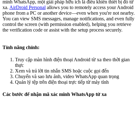
minh WhatsApp, một giải pháp hữu ích là điều khiển thiết bị đó từ
xa.
AirDroid Personal
allows you to remotely access your Android
phone from a PC or another device—even when you're not nearby.
You can view SMS messages, manage notifications, and even fully
control the screen (with permission enabled), helping you retrieve
the verification code or assist with the setup process securely.
Tính năng chính:
Truy cập màn hình điện thoại Android từ xa theo thời gian
thực
Xem và trả lời tin nhắn SMS hoặc cuộc gọi đến
Chuyển và sao lưu ảnh, video WhatsApp quan trọng
Quản lý tệp trên điện thoại trực tiếp từ máy tính
Các bước để nhận mã xác minh WhatsApp từ xa