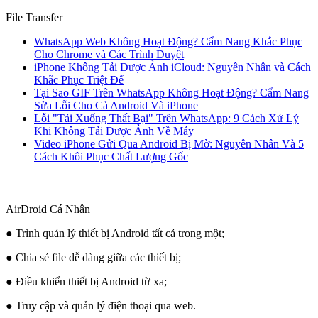
File Transfer
WhatsApp Web Không Hoạt Động? Cẩm Nang Khắc Phục
Cho Chrome và Các Trình Duyệt
iPhone Không Tải Được Ảnh iCloud: Nguyên Nhân và Cách
Khắc Phục Triệt Để
Tại Sao GIF Trên WhatsApp Không Hoạt Động? Cẩm Nang
Sửa Lỗi Cho Cả Android Và iPhone
Lỗi "Tải Xuống Thất Bại" Trên WhatsApp: 9 Cách Xử Lý
Khi Không Tải Được Ảnh Về Máy
Video iPhone Gửi Qua Android Bị Mờ: Nguyên Nhân Và 5
Cách Khôi Phục Chất Lượng Gốc
AirDroid Cá Nhân
● Trình quản lý thiết bị Android tất cả trong một;
● Chia sẻ file dễ dàng giữa các thiết bị;
● Điều khiển thiết bị Android từ xa;
● Truy cập và quản lý điện thoại qua web.