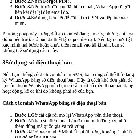
Bước 2.
Nhấn
Forgot PIN?
.
Bước 3.
Nếu trước đó bạn đã thêm email, WhatsApp sẽ gửi
liên kết đặt lại đến email đó.
Bước 4.
Sử dụng liên kết để đặt lại mã PIN và tiếp tục xác
minh.
Phương pháp này tương đối an toàn và đáng tin cậy, nhưng chỉ hoạt
động nếu trước đó bạn đã thiết lập địa chỉ email. Nếu bạn chưa bật
xác minh hai bước hoặc chưa thêm email vào tài khoản, bạn sẽ
không thể sử dụng cách này.
3
Sử dụng số điện thoại bàn
Nếu bạn không có dịch vụ nhắn tin SMS, bạn cũng có thể thử đăng
ký WhatsApp bằng số điện thoại bàn. Đây là cách khá đơn giản để
tạo tài khoản WhatsApp nếu bạn có sẵn một số điện thoại bàn đang
hoạt động, kể cả khi đó không phải số của bạn.
Cách xác minh WhatsApp bằng số điện thoại bàn
Bước 1.
Gỡ cài đặt rồi mở lại WhatsApp trên điện thoại.
Bước 2.
Nhập số điện thoại bàn ở màn hình đăng ký, nhớ
thêm đúng mã quốc gia và mã vùng.
Bước 3.
Đợi xác minh SMS thất bại (thường khoảng 1 phút),
sau đó nhấn
Call Me
.