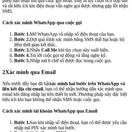
phép bạn nhận mã qua cuộc gọi thoại. Đây là tùy chọn tích hợp sẵn
và rất hữu ích khi điện thoại vẫn nghe gọi được nhưng gặp lỗi nhận
SMS.
Cách xác minh WhatsApp qua cuộc gọi
Bước 1.
Mở WhatsApp và nhập số điện thoại của bạn.
Bước 2.
Đợi quá trình xác minh bằng SMS thất bại hoặc bộ
đếm thời gian kết thúc.
Bước 3.
Nhấn
Call Me
khi tùy chọn này xuất hiện.
Bước 4.
Trả lời cuộc gọi tự động và lắng nghe kỹ.
Bước 5.
Nhập mã 6 chữ số được đọc trong cuộc gọi.
2
Xác minh qua Email
Nếu trước đây bạn đã bật
xác minh hai bước trên WhatsApp và
liên kết địa chỉ email
, bạn có thể nhận hướng dẫn xác minh qua
email khi đăng nhập lại trên thiết bị mới. Phương pháp này đặc biệt
hữu ích khi bạn không thể nhận SMS hoặc cuộc gọi.
Cách xác minh tài khoản WhatsApp qua Email
Bước 1.
Sau khi nhập số điện thoại, bạn có thể được yêu cầu
nhập mã PIN xác minh hai bước.