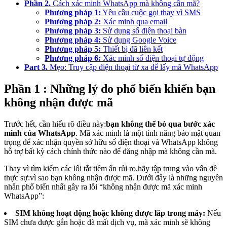
Phần 2.
Cách xác minh WhatsApp mà không cần mã?
Phương pháp 1:
Yêu cầu cuộc gọi thay vì SMS
Phương pháp 2:
Xác minh qua email
Phương pháp 3:
Sử dụng số điện thoại bàn
Phương pháp 4:
Sử dụng Google Voice
Phương pháp 5:
Thiết bị đã liên kết
Phương pháp 6:
Xác minh số điện thoại tự động
Part 3.
Mẹo: Truy cập điện thoại từ xa để lấy mã WhatsApp
Phần 1 : Những lý do phổ biến khiến bạn
không nhận được mã
Trước hết, cần hiểu rõ điều này:
bạn không thể bỏ qua bước xác
minh của WhatsApp
. Mã xác minh là một tính năng bảo mật quan
trọng để xác nhận quyền sở hữu số điện thoại và WhatsApp không
hỗ trợ bất kỳ cách chính thức nào để đăng nhập mà không cần mã.
Thay vì tìm kiếm các lối tắt tiềm ẩn rủi ro,hãy tập trung vào vấn đề
thực sự:vì sao bạn không nhận được mã. Dưới đây là những nguyên
nhân phổ biến nhất gây ra lỗi “không nhận được mã xác minh
WhatsApp”:
SIM không hoạt động hoặc không được lắp trong máy:
Nếu
SIM chưa được gắn hoặc đã mất dịch vụ, mã xác minh sẽ không