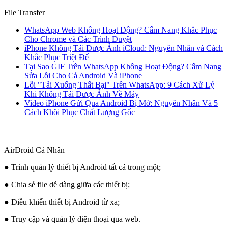
File Transfer
WhatsApp Web Không Hoạt Động? Cẩm Nang Khắc Phục
Cho Chrome và Các Trình Duyệt
iPhone Không Tải Được Ảnh iCloud: Nguyên Nhân và Cách
Khắc Phục Triệt Để
Tại Sao GIF Trên WhatsApp Không Hoạt Động? Cẩm Nang
Sửa Lỗi Cho Cả Android Và iPhone
Lỗi "Tải Xuống Thất Bại" Trên WhatsApp: 9 Cách Xử Lý
Khi Không Tải Được Ảnh Về Máy
Video iPhone Gửi Qua Android Bị Mờ: Nguyên Nhân Và 5
Cách Khôi Phục Chất Lượng Gốc
AirDroid Cá Nhân
● Trình quản lý thiết bị Android tất cả trong một;
● Chia sẻ file dễ dàng giữa các thiết bị;
● Điều khiển thiết bị Android từ xa;
● Truy cập và quản lý điện thoại qua web.