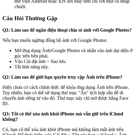
thư viện Android hoặc iOS lên máy tính chỉ với một cú nhấp
chuột.
Câu Hỏi Thường Gặp
Q1: Làm sao để ngăn điện thoại chia sẻ ảnh với Google Photos?
Nếu bạn muốn ngừng đồng bộ ảnh với Google Photos:
Mở ứng dụng Ảnh/Google Photos và nhấn vào ảnh đại diện ở
góc trên bên phải.
Vào Cài đặt ảnh > Sao lưu.
Tắt tính năng này.
Q2: Làm sao để giới hạn quyền truy cập Ảnh trên iPhone?
Hiện chưa có cách chính thức để khóa ứng dụng Ảnh trên iPhone.
Tuy nhiên, bạn có thể sử dụng thư mục "Ẩn" tích hợp sẵn để di
chuyển ảnh riêng tư vào đó. Thư mục này chỉ mở được bằng Face
ID.
Q3: Tôi có thể xóa ảnh khỏi iPhone mà vẫn giữ trên iCloud
không?
Có, bạn có thể xóa ảnh khỏi iPhone mà không làm mất ảnh trên
iCloud. Để thực hiện, vào Cài đặt > Tên của bạn > iCloud > Ảnh.