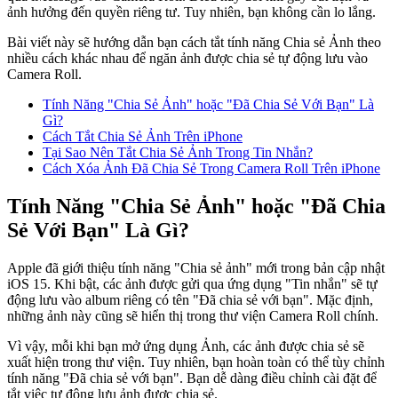
ảnh hưởng đến quyền riêng tư. Tuy nhiên, bạn không cần lo lắng.
Bài viết này sẽ hướng dẫn bạn cách tắt tính năng Chia sẻ Ảnh theo
nhiều cách khác nhau để ngăn ảnh được chia sẻ tự động lưu vào
Camera Roll.
Tính Năng "Chia Sẻ Ảnh" hoặc "Đã Chia Sẻ Với Bạn" Là
Gì?
Cách Tắt Chia Sẻ Ảnh Trên iPhone
Tại Sao Nên Tắt Chia Sẻ Ảnh Trong Tin Nhắn?
Cách Xóa Ảnh Đã Chia Sẻ Trong Camera Roll Trên iPhone
Tính Năng "Chia Sẻ Ảnh" hoặc "Đã Chia
Sẻ Với Bạn" Là Gì?
Apple đã giới thiệu tính năng "Chia sẻ ảnh" mới trong bản cập nhật
iOS 15. Khi bật, các ảnh được gửi qua ứng dụng "Tin nhắn" sẽ tự
động lưu vào album riêng có tên "Đã chia sẻ với bạn". Mặc định,
những ảnh này cũng sẽ hiển thị trong thư viện Camera Roll chính.
Vì vậy, mỗi khi bạn mở ứng dụng Ảnh, các ảnh được chia sẻ sẽ
xuất hiện trong thư viện. Tuy nhiên, bạn hoàn toàn có thể tùy chỉnh
tính năng "Đã chia sẻ với bạn". Bạn dễ dàng điều chỉnh cài đặt để
tắt việc tự động lưu ảnh được chia sẻ.