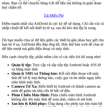
nhau. Bạn có thể chuyển hàng GB dữ liệu mà không bị gián đoạn
hay chậm trễ.
Tải Miễn Phí
Điểm mạnh nhất của AirDroid là cực kỳ dễ sử dụng. Chỉ cần vài cú
nhấp chuột để kết nối thiết bị từ xa, sau đó kéo thả tệp là xong.
Dù bạn muốn chia sẻ dữ liệu giữa các thiết bị gần nhau hay gửi cho
bạn bè ở xa, AirDroid đều đáp ứng tốt. Hãy thử bản web để chia sẻ
dữ liệu mượt mà giữa điện thoại và máy tính.
Bên cạnh chuyển tệp, phần mềm còn có các tiện ích bổ sung như:
Quản lý tệp:
Truy cập và sắp xếp tệp Android hoặc iOS từ
xa bằng máy tính.
Quản lý SMS và Thông báo:
Kết nối điện thoại với máy
tính để xử lý mọi thông báo, cuộc gọi và tin nhắn ngay trên
màn hình máy tính.
Camera Từ Xa:
Biến thiết bị Android cũ thành camera an
ninh để giám sát nhà cửa từ bất cứ đâu.
Phản Chiếu Màn Hình:
Phản chiếu màn hình Android
không dây lên máy tính để xem ảnh, video rõ nét hơn.
Sao lưu & Khôi phục:
Ứng dụng cho phép sao lưu toàn bộ