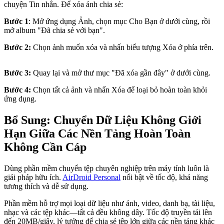
chuyện Tin nhắn. Để xóa ảnh chia sẻ:
Bước 1
: Mở ứng dụng Ảnh, chọn mục Cho Bạn ở dưới cùng, rồi
mở album "Đã chia sẻ với bạn".
Bước 2:
Chọn ảnh muốn xóa và nhấn biểu tượng Xóa ở phía trên.
Bước 3:
Quay lại và mở thư mục "Đã xóa gần đây" ở dưới cùng.
Bước 4:
Chọn tất cả ảnh và nhấn Xóa để loại bỏ hoàn toàn khỏi
ứng dụng.
Bổ Sung: Chuyển Dữ Liệu Không Giới
Hạn Giữa Các Nền Tảng Hoàn Toàn
Không Cần Cáp
Dùng phần mềm chuyển tệp chuyên nghiệp trên máy tính luôn là
giải pháp hữu ích.
AirDroid Personal
nổi bật về tốc độ, khả năng
tương thích và dễ sử dụng.
Phần mềm hỗ trợ mọi loại dữ liệu như ảnh, video, danh bạ, tài liệu,
nhạc và các tệp khác—tất cả đều không dây. Tốc độ truyền tải lên
đến 20MB/giây, lý tưởng để chia sẻ tệp lớn giữa các nền tảng khác