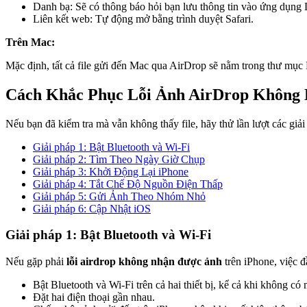
Danh bạ: Sẽ có thông báo hỏi bạn lưu thông tin vào ứng dụng 
Liên kết web: Tự động mở bằng trình duyệt Safari.
Trên Mac:
Mặc định, tất cả file gửi đến Mac qua AirDrop sẽ nằm trong thư mụ
Cách Khắc Phục Lỗi Ảnh AirDrop Không 
Nếu bạn đã kiểm tra mà vẫn không thấy file, hãy thử lần lượt các giải
Giải pháp 1: Bật Bluetooth và Wi-Fi
Giải pháp 2: Tìm Theo Ngày Giờ Chụp
Giải pháp 3: Khởi Động Lại iPhone
Giải pháp 4: Tắt Chế Độ Nguồn Điện Thấp
Giải pháp 5: Gửi Ảnh Theo Nhóm Nhỏ
Giải pháp 6: Cập Nhật iOS
Giải pháp 1: Bật Bluetooth và Wi-Fi
Nếu gặp phải
lỗi airdrop không nhận được ảnh
trên iPhone, việc đ
Bật Bluetooth và Wi-Fi trên cả hai thiết bị, kể cả khi không có
Đặt hai điện thoại gần nhau.