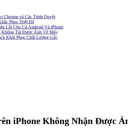
 Chrome và Các Trình Duyệt
hắc Phục Triệt Để
a Lỗi Cho Cả Android Và iPhone
hi Không Tải Được Ảnh Về Máy
ách Khôi Phục Chất Lượng Gốc
Trên iPhone Không Nhận Được Ả