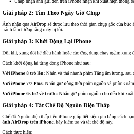
Chấp nhận ảnh gửi đến trên iPhone nhận khi xuất hiện thông b
Giải pháp 2: Tìm Theo Ngày Giờ Chụp
Ảnh nhận qua AirDrop sẽ được lưu theo thời gian chụp gốc của bức ả
tránh lầm tưởng rằng máy bị lỗi.
Giải pháp 3: Khởi Động Lại iPhone
Đôi khi, xung đột hệ điều hành hoặc các ứng dụng chạy ngầm xung đột v
Cách khởi động lại từng dòng iPhone như sau:
Với iPhone 8 trở lên:
Nhấn và thả nhanh phím Tăng âm lượng, sau đ
Với iPhone 7/7 Plus:
Nhấn giữ đồng thời phím nguồn và phím Giảm â
Với iPhone 6s trở về trước:
Nhấn giữ phím nguồn cho đến khi xuất h
Giải pháp 4: Tắt Chế Độ Nguồn Điện Thấp
Chế độ Nguồn điện thấp trên iPhone giúp tiết kiệm pin bằng cách hạ
ảnh AirDrop trên iPhone
, hãy kiểm tra và tắt chế độ này.
Cách thực hiện: