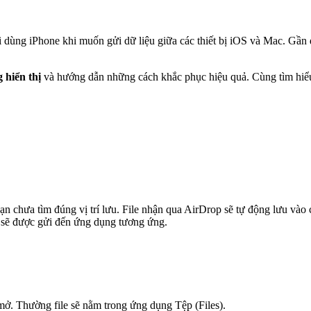
i dùng iPhone khi muốn gửi dữ liệu giữa các thiết bị iOS và Mac. Gầ
 hiển thị
và hướng dẫn những cách khắc phục hiệu quả. Cùng tìm hiể
n chưa tìm đúng vị trí lưu. File nhận qua AirDrop sẽ tự động lưu vào các 
 sẽ được gửi đến ứng dụng tương ứng.
 mở. Thường file sẽ nằm trong ứng dụng Tệp (Files).