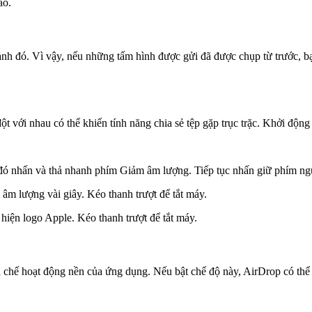
áo.
nh đó. Vì vậy, nếu những tấm hình được gửi đã được chụp từ trước, bạ
ới nhau có thể khiến tính năng chia sẻ tệp gặp trục trặc. Khởi động lạ
ó nhấn và thả nhanh phím Giảm âm lượng. Tiếp tục nhấn giữ phím ngu
m lượng vài giây. Kéo thanh trượt để tắt máy.
iện logo Apple. Kéo thanh trượt để tắt máy.
n chế hoạt động nền của ứng dụng. Nếu bật chế độ này, AirDrop có thể