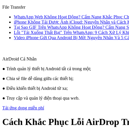
File Transfer
WhatsApp Web Không Hoạt Động? Cẩm Nang Khắc Phục Cho
iPhone Không Tải Được Ảnh iCloud: Nguyên Nhân và Cách K
Tại Sao GIF Trên WhatsApp Không Hoạt Động? Cẩm Nang Sử
Lỗi "Tải Xuống Thất Bại" Trên WhatsApp: 9 Cách Xử Lý K
Video iPhone Gửi Qua Android Bị Mờ: Nguyên Nhân Và 5 C
AirDroid Cá Nhân
● Trình quản lý thiết bị Android tất cả trong một;
● Chia sẻ file dễ dàng giữa các thiết bị;
● Điều khiển thiết bị Android từ xa;
● Truy cập và quản lý điện thoại qua web.
Tải ứng dụng miễn phí
Cách Khắc Phục Lỗi AirDrop 