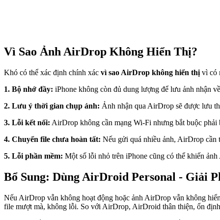
Vì Sao Ảnh AirDrop Không Hiển Thị?
Khó có thể xác định chính xác
vì sao AirDrop không hiển thị
vì có 
1. Bộ nhớ đầy:
iPhone không còn đủ dung lượng để lưu ảnh nhận về, 
2. Lưu ý thời gian chụp ảnh:
Ảnh nhận qua AirDrop sẽ được lưu theo
3. Lỗi kết nối:
AirDrop không cần mạng Wi-Fi nhưng bắt buộc phải bật
4. Chuyển file chưa hoàn tất:
Nếu gửi quá nhiều ảnh, AirDrop cần t
5. Lỗi phần mềm:
Một số lỗi nhỏ trên iPhone cũng có thể khiến ảnh 
Bổ Sung: Dùng AirDroid Personal - Giải
Nếu AirDrop vẫn không hoạt động hoặc ảnh AirDrop vẫn không hiển 
file mượt mà, không lỗi. So với AirDrop, AirDroid thân thiện, ổn định 