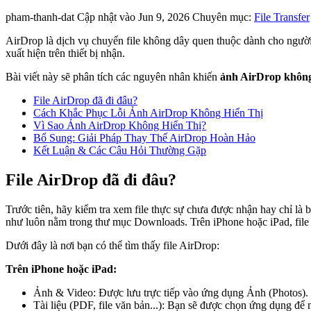
pham-thanh-dat
Cập nhật vào Jun 9, 2026
Chuyên mục:
File Transfer
AirDrop là dịch vụ chuyển file không dây quen thuộc dành cho ngườ
xuất hiện trên thiết bị nhận.
Bài viết này sẽ phân tích các nguyên nhân khiến
ảnh AirDrop không
File AirDrop đã đi đâu?
Cách Khắc Phục Lỗi Ảnh AirDrop Không Hiển Thị
Vì Sao Ảnh AirDrop Không Hiển Thị?
Bổ Sung: Giải Pháp Thay Thế AirDrop Hoàn Hảo
Kết Luận & Các Câu Hỏi Thường Gặp
File AirDrop đã đi đâu?
Trước tiên, hãy kiểm tra xem file thực sự chưa được nhận hay chỉ là bạ
như luôn nằm trong thư mục Downloads. Trên iPhone hoặc iPad, file
Dưới đây là nơi bạn có thể tìm thấy file AirDrop:
Trên iPhone hoặc iPad:
Ảnh & Video: Được lưu trực tiếp vào ứng dụng Ảnh (Photos).
Tài liệu (PDF, file văn bản...): Bạn sẽ được chọn ứng dụng để