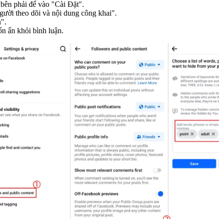
bên phải để vào "Cài Đặt".
ười theo dõi và nội dung công khai".
".
n ẩn khỏi bình luận.