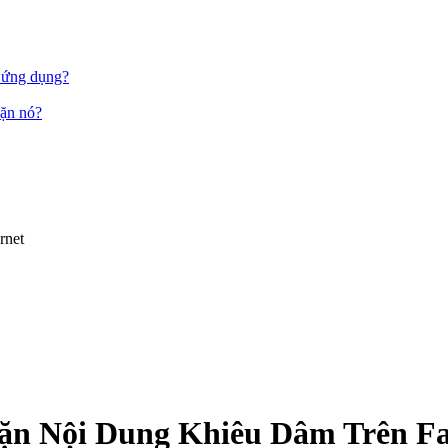
c ứng dụng?
hặn nó?
rnet
ặn Nội Dung Khiêu Dâm Trên F