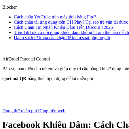
Blocker
Cách chặn YouTube trên máy tính bảng Fire?
Cách chặn tải ứng dụng trên CH Play? Tại sao trẻ vẫn tải đượ
Cách Chặn Tin Nhắn Khiêu Dâm Trên Discord?[2025]
Trên TikTok có nội dung khiêu dâm không? Làm thế nào để c
Danh sách từ khóa cần chặn để kiểm soát phụ huynh
AirDroid Parental Control
Bảo vệ toàn diện cho trẻ em và giúp duy trì cân bằng khi sử dụng inte
Quét
mã QR
bằng thiết bị di động để tải miễn phí
Dùng thử miễn phí
Dùng trên web
Facebook Khiêu Dâm: Cách Ch