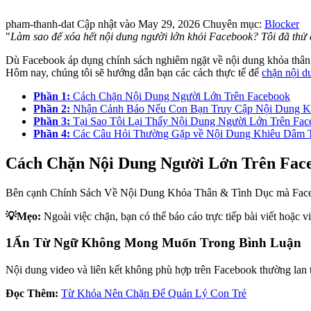
pham-thanh-dat
Cập nhật vào May 29, 2026
Chuyên mục:
Blocker
"
Làm sao để xóa hết nội dung người lớn khỏi Facebook? Tôi đã thử
Dù Facebook áp dụng chính sách nghiêm ngặt về nội dung khỏa thân v
Hôm nay, chúng tôi sẽ hướng dẫn bạn các cách thực tế để
chặn nội d
Phần 1:
Cách Chặn Nội Dung Người Lớn Trên Facebook
Phần 2:
Nhận Cảnh Báo Nếu Con Bạn Truy Cập Nội Dung K
Phần 3:
Tại Sao Tôi Lại Thấy Nội Dung Người Lớn Trên Fa
Phần 4:
Các Câu Hỏi Thường Gặp về Nội Dung Khiêu Dâm 
Cách Chặn Nội Dung Người Lớn Trên Fac
Bên cạnh Chính Sách Về Nội Dung Khỏa Thân & Tình Dục mà Facebook 
💡Mẹo:
Ngoài việc chặn, bạn có thể báo cáo trực tiếp bài viết hoặc
1
Ẩn Từ Ngữ Không Mong Muốn Trong Bình Luận
Nội dung video và liên kết không phù hợp trên Facebook thường lan
Đọc Thêm:
Từ Khóa Nên Chặn Để Quản Lý Con Trẻ