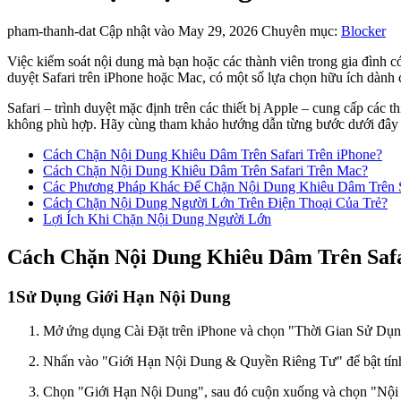
pham-thanh-dat
Cập nhật vào May 29, 2026
Chuyên mục:
Blocker
Việc kiểm soát nội dung mà bạn hoặc các thành viên trong gia đình c
duyệt Safari trên iPhone hoặc Mac, có một số lựa chọn hữu ích dành 
Safari – trình duyệt mặc định trên các thiết bị Apple – cung cấp các 
không phù hợp. Hãy cùng tham khảo hướng dẫn từng bước dưới đây để
Cách Chặn Nội Dung Khiêu Dâm Trên Safari Trên iPhone?
Cách Chặn Nội Dung Khiêu Dâm Trên Safari Trên Mac?
Các Phương Pháp Khác Để Chặn Nội Dung Khiêu Dâm Trên S
Cách Chặn Nội Dung Người Lớn Trên Điện Thoại Của Trẻ?
Lợi Ích Khi Chặn Nội Dung Người Lớn
Cách Chặn Nội Dung Khiêu Dâm Trên Safa
1
Sử Dụng Giới Hạn Nội Dung
Mở ứng dụng Cài Đặt trên iPhone và chọn "Thời Gian Sử Dụn
Nhấn vào "Giới Hạn Nội Dung & Quyền Riêng Tư" để bật tính
Chọn "Giới Hạn Nội Dung", sau đó cuộn xuống và chọn "Nộ