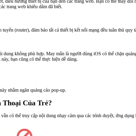
điều hướng thiết bị của bạn đến các trang web. Bạn có thể thay đổi n
 các trang web khiêu dâm đã biết.
tuyến (router), đảm bảo tất cả thiết bị kết nối mạng đều tuân thủ quy 
nội dung không phù hợp. May mắn là người dùng iOS có thể chặn quảng
 này, bạn cũng có thể thực hiện dễ dàng.
g này nhằm ngăn quảng cáo pop-up.
 Thoại Của Trẻ?
ẻ vẫn có thể truy cập nội dung nhạy cảm qua các trình duyệt, ứng dụn