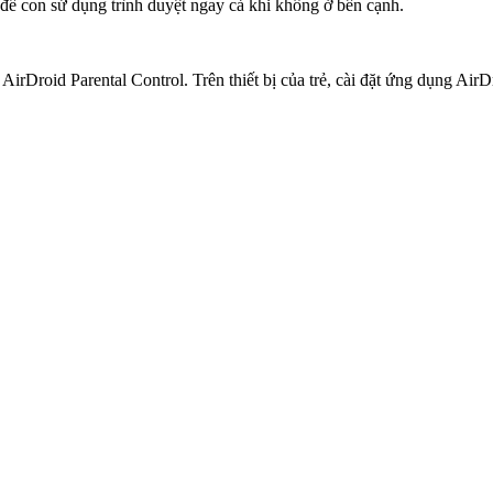
để con sử dụng trình duyệt ngay cả khi không ở bên cạnh.
rDroid Parental Control. Trên thiết bị của trẻ, cài đặt ứng dụng AirDro