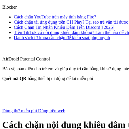
Blocker
Cách chặn YouTube trên máy tính bảng Fire?
Cách chặn tải ứng dụng trên CH Play? Tại sao trẻ vẫn tải đượ
Cách Chặn Tin Nhắn Khiêu Dâm Trên Discord?[2025]
Trên TikTok có nội dung khiêu dâm không? Làm thế nào để c
Danh sách từ khóa cần chặn để kiểm soát phụ huynh
AirDroid Parental Control
Bảo vệ toàn diện cho trẻ em và giúp duy trì cân bằng khi sử dụng inte
Quét
mã QR
bằng thiết bị di động để tải miễn phí
Dùng thử miễn phí
Dùng trên web
Cách chặn nội dung khiêu dâm 