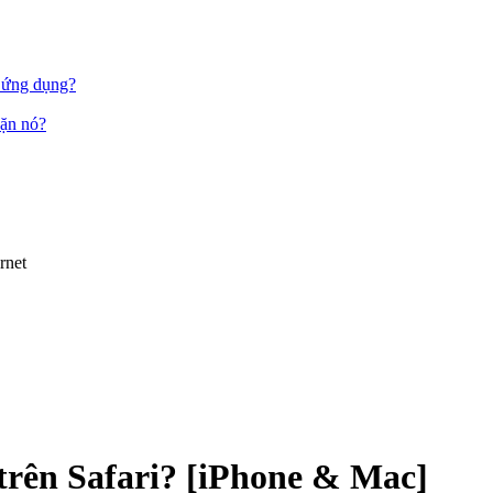
c ứng dụng?
hặn nó?
rnet
trên Safari? [iPhone & Mac]