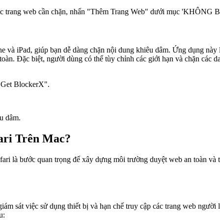
 các trang web cần chặn, nhấn "Thêm Trang Web" dưới mục 'KHÔN
 và iPad, giúp bạn dễ dàng chặn nội dung khiêu dâm. Ứng dụng này li
àn. Đặc biệt, người dùng có thể tùy chỉnh các giới hạn và chặn các d
"Get BlockerX".
êu dâm.
ari Trên Mac?
afari là bước quan trọng để xây dựng môi trường duyệt web an toàn và 
ám sát việc sử dụng thiết bị và hạn chế truy cập các trang web người
u: