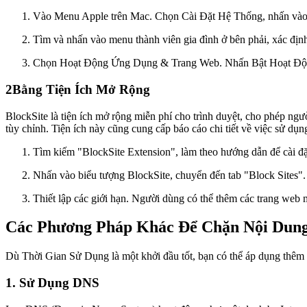
Vào Menu Apple trên Mac. Chọn Cài Đặt Hệ Thống, nhấn vào
Tìm và nhấn vào menu thành viên gia đình ở bên phải, xác định
Chọn Hoạt Động Ứng Dụng & Trang Web. Nhấn Bật Hoạt Đ
2
Bằng Tiện Ích Mở Rộng
BlockSite là tiện ích mở rộng miễn phí cho trình duyệt, cho phép ng
tùy chỉnh. Tiện ích này cũng cung cấp báo cáo chi tiết về việc sử dụn
Tìm kiếm "BlockSite Extension", làm theo hướng dẫn để cài đặt
Nhấn vào biểu tượng BlockSite, chuyển đến tab "Block Sites".
Thiết lập các giới hạn. Người dùng có thể thêm các trang web
Các Phương Pháp Khác Để Chặn Nội Dung
Dù Thời Gian Sử Dụng là một khởi đầu tốt, bạn có thể áp dụng thêm
1. Sử Dụng DNS