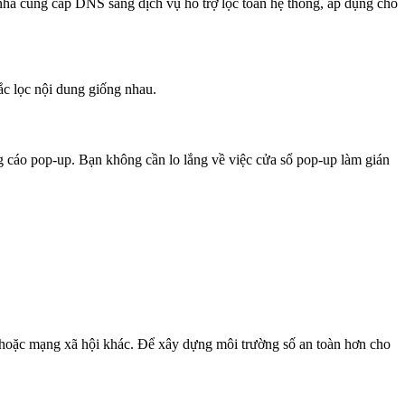
hà cung cấp DNS sang dịch vụ hỗ trợ lọc toàn hệ thống, áp dụng cho
tắc lọc nội dung giống nhau.
 cáo pop-up. Bạn không cần lo lắng về việc cửa sổ pop-up làm gián
g hoặc mạng xã hội khác. Để xây dựng môi trường số an toàn hơn cho