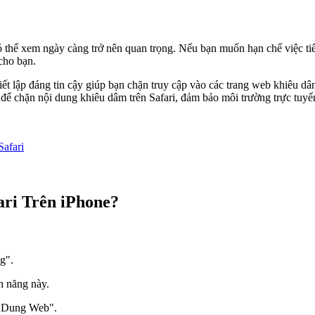
ó thể xem ngày càng trở nên quan trọng. Nếu bạn muốn hạn chế việc tiế
cho bạn.
thiết lập đáng tin cậy giúp bạn chặn truy cập vào các trang web khiêu d
 chặn nội dung khiêu dâm trên Safari, đảm bảo môi trường trực tuyế
afari
ri Trên iPhone?
g".
 năng này.
i Dung Web".