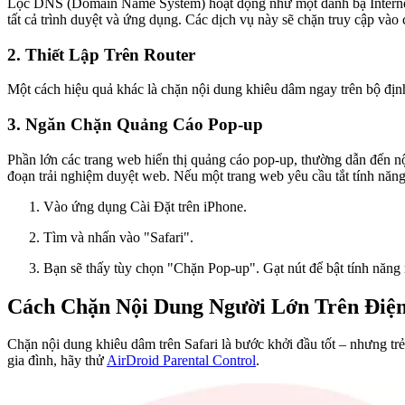
Lọc DNS (Domain Name System) hoạt động như một danh bạ Internet, 
tất cả trình duyệt và ứng dụng. Các dịch vụ này sẽ chặn truy cập vào
2. Thiết Lập Trên Router
Một cách hiệu quả khác là chặn nội dung khiêu dâm ngay trên bộ định 
3. Ngăn Chặn Quảng Cáo Pop-up
Phần lớn các trang web hiển thị quảng cáo pop-up, thường dẫn đến 
đoạn trải nghiệm duyệt web. Nếu một trang web yêu cầu tắt tính năng
Vào ứng dụng Cài Đặt trên iPhone.
Tìm và nhấn vào "Safari".
Bạn sẽ thấy tùy chọn "Chặn Pop-up". Gạt nút để bật tính năn
Cách Chặn Nội Dung Người Lớn Trên Điện
Chặn nội dung khiêu dâm trên Safari là bước khởi đầu tốt – nhưng tr
gia đình, hãy thử
AirDroid Parental Control
.