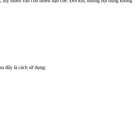
m, tuy nhiên vẫn còn nhiều hạn chế. Đôi khi, những nội dung không
au đây là cách sử dụng: