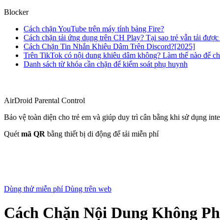
Blocker
Cách chặn YouTube trên máy tính bảng Fire?
Cách chặn tải ứng dụng trên CH Play? Tại sao trẻ vẫn tải đượ
Cách Chặn Tin Nhắn Khiêu Dâm Trên Discord?[2025]
Trên TikTok có nội dung khiêu dâm không? Làm thế nào để c
Danh sách từ khóa cần chặn để kiểm soát phụ huynh
AirDroid Parental Control
Bảo vệ toàn diện cho trẻ em và giúp duy trì cân bằng khi sử dụng inte
Quét
mã QR
bằng thiết bị di động để tải miễn phí
Dùng thử miễn phí
Dùng trên web
Cách Chặn Nội Dung Không Phù