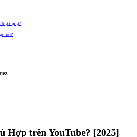
c ứng dụng?
hặn nó?
rnet
 Hợp trên YouTube? [2025]