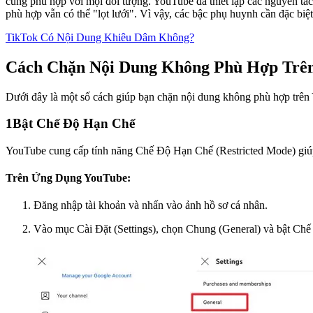
cũng phù hợp với mọi đối tượng. YouTube đã thiết lập các nguyên tắc
phù hợp vẫn có thể "lọt lưới". Vì vậy, các bậc phụ huynh cần đặc biệt
TikTok Có Nội Dung Khiêu Dâm Không?
Cách Chặn Nội Dung Không Phù Hợp Trê
Dưới đây là một số cách giúp bạn chặn nội dung không phù hợp trên
1
Bật Chế Độ Hạn Chế
YouTube cung cấp tính năng Chế Độ Hạn Chế (Restricted Mode) giúp l
Trên Ứng Dụng YouTube:
Đăng nhập tài khoản và nhấn vào ảnh hồ sơ cá nhân.
Vào mục Cài Đặt (Settings), chọn Chung (General) và bật Ch