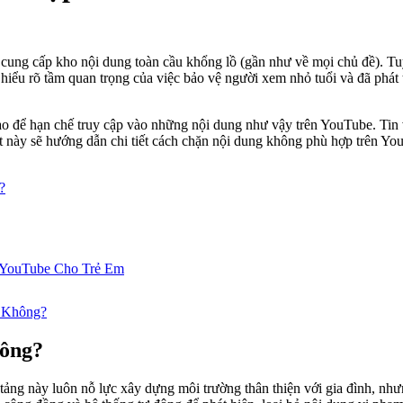
, cung cấp kho nội dung toàn cầu khổng lồ (gần như về mọi chủ đề). Tuy
iểu rõ tầm quan trọng của việc bảo vệ người xem nhỏ tuổi và đã phát 
ao để hạn chế truy cập vào những nội dung như vậy trên YouTube. Tin 
viết này sẽ hướng dẫn chi tiết cách chặn nội dung không phù hợp trên Y
?
 YouTube Cho Trẻ Em
 Không?
ông?
tảng này luôn nỗ lực xây dựng môi trường thân thiện với gia đình, nh