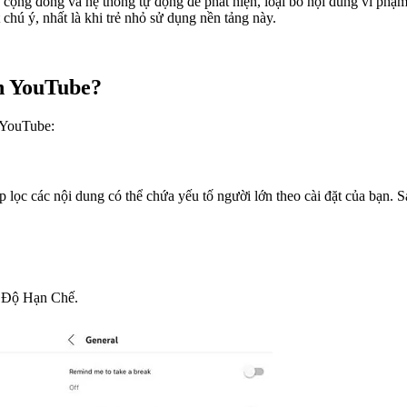
 cộng đồng và hệ thống tự động để phát hiện, loại bỏ nội dung vi phạ
 chú ý, nhất là khi trẻ nhỏ sử dụng nền tảng này.
n YouTube?
 YouTube:
ọc các nội dung có thể chứa yếu tố người lớn theo cài đặt của bạn. S
ế Độ Hạn Chế.