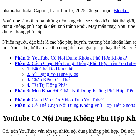
pham-thanh-dat
Cập nhật vào Jun 15, 2026
Chuyên mục:
Blocker
YouTube là một trong những nền tảng chia sẻ video lớn nhất thế giới
dung không phù hợp là điều khó tránh khỏi. May mắn thay, YouTube h
dung không phù hợp.
Nhiều người, đặc biệt là các bậc phụ huynh, thường băn khoăn làm s
trên YouTube, từ thao tác thủ công đến các giải pháp thay thế. Bài 
Phần 1:
YouTube Có Nội Dung Không Phù Hợp Không?
Phần 2:
Cách Chặn Nội Dung Không Phù Hợp Trên YouTube
1.
Bật Chế Độ Hạn Chế
2.
Sử Dụng YouTube Kids
3.
Chặn Kênh Cụ Thể
4.
Tắt Tự Động Phát
Phần 3:
Mẹo Khác Để Chặn Nội Dung Không Phù Hợp Trên
Phần 4:
Cách Báo Cáo Video Trên YouTube?
Phần 5:
Có Thể Chặn Nội Dung Không Phù Hợp Trên Shorts
YouTube Có Nội Dung Không Phù Hợp Kh
Có, trên YouTube vẫn tồn tại nhiều nội dung không phù hợp. Dù nền 