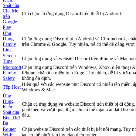
Soát của
Cha Mẹ
Chỉ chặn tải ứng dụng Discord trên thiết bị Android.
trên
Google
Play
Ứng
Dụng
Chặn ứng dụng Discord trên Android và Chromebook, chặ
Family
trên Chrome & Google. Tuy nhiên, trẻ có thể dễ dàng vượt 
Link
Screen
Chặn ứng dụng và website Discord trên iPhone và Macboo
Time
Microsoft
Chặn ứng dụng Discord trên Windows, Xbox, điện thoại A
Family
iPhone, chặn tên miền trên Edge. Tuy nhiên, dễ bị vượt qua
Safety
không ổn định.
Hiệu quả với các website như Discord có nhiều tên miền, á
Tệp Host
Windows & Mac.
Ứng
Dụng
Chặn cả ứng dụng và website Discord trên thiết bị di động.
Kiểm
phát hiện và vượt qua, thậm chí có thể ngăn cài đặt Discor
Soát của
đầu.
Bên Thứ
Ba
Router
Chặn website Discord trên các thiết bị kết nối mạng. Tuy nh
Wi-Fi
tác có thể phức tạp tùy giao diện router.