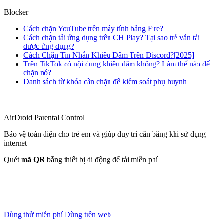
Blocker
Cách chặn YouTube trên máy tính bảng Fire?
Cách chặn tải ứng dụng trên CH Play? Tại sao trẻ vẫn tải
được ứng dụng?
Cách Chặn Tin Nhắn Khiêu Dâm Trên Discord?[2025]
Trên TikTok có nội dung khiêu dâm không? Làm thế nào để
chặn nó?
Danh sách từ khóa cần chặn để kiểm soát phụ huynh
AirDroid Parental Control
Bảo vệ toàn diện cho trẻ em và giúp duy trì cân bằng khi sử dụng
internet
Quét
mã QR
bằng thiết bị di động để tải miễn phí
Dùng thử miễn phí
Dùng trên web