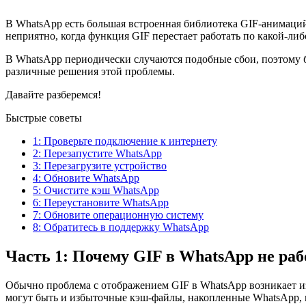
В WhatsApp есть большая встроенная библиотека GIF-анимаций
неприятно, когда функция GIF перестает работать по какой-либ
В WhatsApp периодически случаются подобные сбои, поэтому бе
различные решения этой проблемы.
Давайте разберемся!
Быстрые советы
1: Проверьте подключение к интернету
2: Перезапустите WhatsApp
3: Перезагрузите устройство
4: Обновите WhatsApp
5: Очистите кэш WhatsApp
6: Переустановите WhatsApp
7: Обновите операционную систему
8: Обратитесь в поддержку WhatsApp
Часть 1: Почему GIF в WhatsApp не ра
Обычно проблема с отображением GIF в WhatsApp возникает из
могут быть и избыточные кэш-файлы, накопленные WhatsApp, 