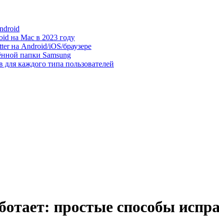
ndroid
id на Mac в 2023 году
er на Android/iOS/браузере
ённой папки Samsung
в для каждого типа пользователей
ботает: простые способы испр