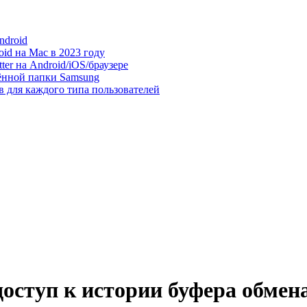
ndroid
id на Mac в 2023 году
er на Android/iOS/браузере
ённой папки Samsung
в для каждого типа пользователей
оступ к истории буфера обмена