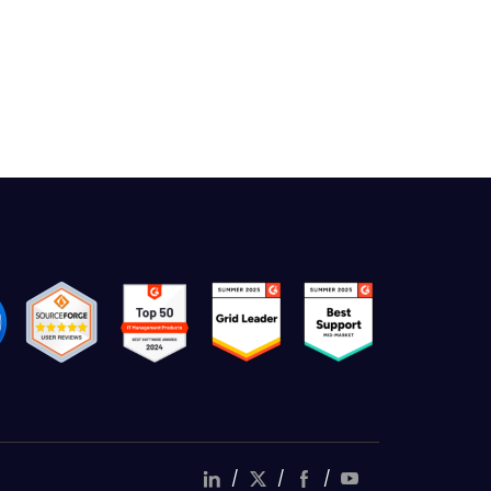
/
/
/