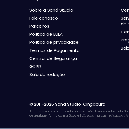
Sobre a Sand Studio
Cen
Fale conosco
Ser
de 
Parceiros
Cen
Política de EULA
Pre
Política de privacidade
Baix
Termos de Pagamento
Central de Segurança
GDPR
Sala de redação
© 2011-2026 Sand Studio, Cingapura
AirDroid e seus produtos relacionados são desenvolvidos pela Sa
de qualquer forma com a Google LLC, suas marcas registradas An